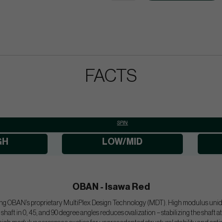
FACTS
SPIN:
GH
LOW/MID
OBAN - Isawa Red
ng OBAN’s proprietary MultiPlex Design Technology (MDT). High modulus unidire
 shaft in 0, 45, and 90 degree angles reduces ovalization − stabilizing the shaft 