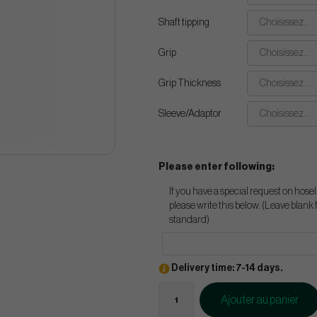
Shaft tipping
Choisissez...
Grip
Choisissez...
Grip Thickness
Choisissez...
Sleeve/Adaptor
Choisissez...
Please enter following:
If you have a special request on hosel
please write this below. (Leave blank 
standard)
Delivery time: 7-14 days.
Ajouter au panier