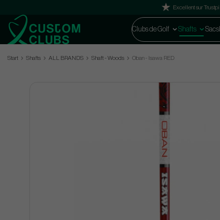
Excellent sur Trustpi
Clubs de Golf
Shafts
Sacs
Start
Shafts
ALL BRANDS
Shaft - Woods
Oban - Isawa RED