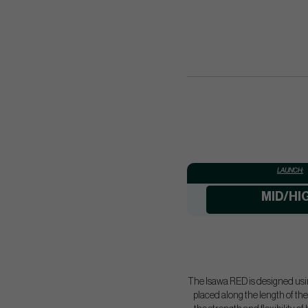
LAUNCH:
MID/HI
The Isawa RED is designed usi
placed along the length of the