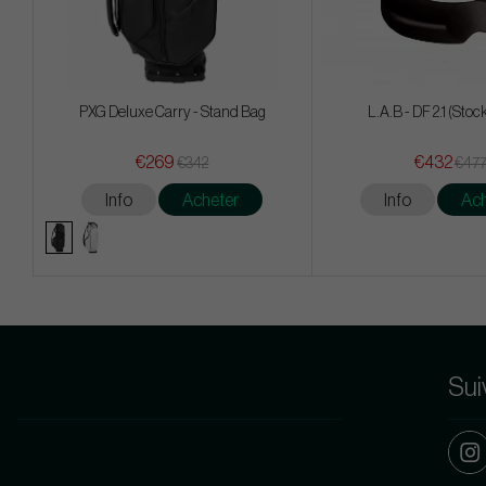
PXG Deluxe Carry - Stand Bag
L.A.B - DF 2.1 (Stoc
€269
€432
€342
€47
Info
Acheter
Info
Ach
Sui