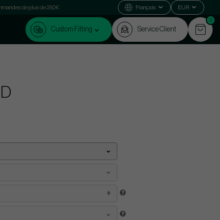
commandes de plus de 250€
Français
EUR
0
Custom Fitting
Service Client
ED