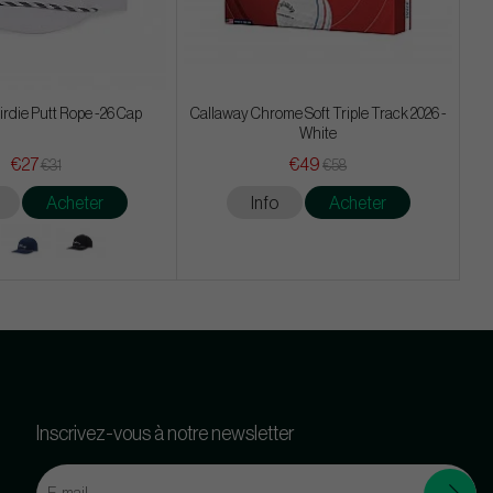
irdie Putt Rope -26 Cap
Callaway Chrome Soft Triple Track 2026 -
White
€27
€49
€31
€58
Acheter
Info
Acheter
Inscrivez-vous à notre newsletter