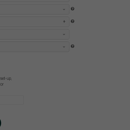
 set-up,
for