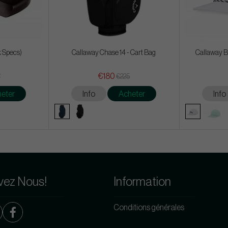
k Specs)
Callaway Chase 14 - Cart Bag
Callaway B
€180
7
€225
eter
Info
Acheter
Info
vez Nous!
Information
Conditions générales