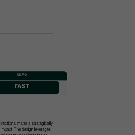
TEMPO:
FAST
ctional material strategically
at impact. The design leverages