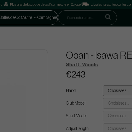
lot
Plus grande boutique de golf sur mesure en Europe
Livraison gratuite pour les 
Balles de Golf
Autre
Campagnes
Oban - Isawa R
Shaft - Woods
€243
Hand
Choisissez...
Club Model
Choisissez...
Shaft Model
Choisissez...
Adjust length
Choisissez...