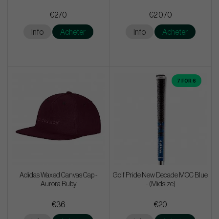
€270
€2 070
Info
Acheter
Info
Acheter
7 FOR 6
Adidas Waxed Canvas Cap -
Golf Pride New Decade MCC Blue
Aurora Ruby
- (Midsize)
€36
€20