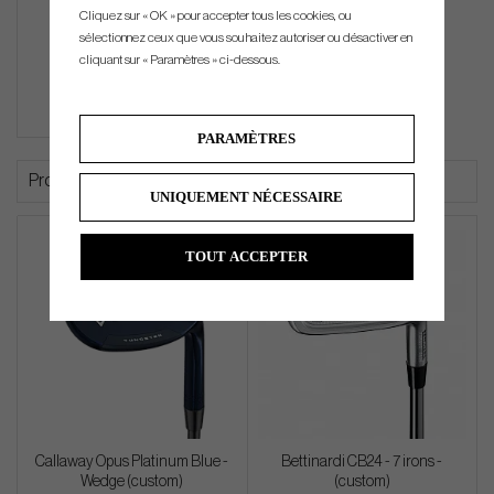
Cliquez sur « OK » pour accepter tous les cookies, ou
sélectionnez ceux que vous souhaitez autoriser ou désactiver en
cliquant sur « Paramètres » ci-dessous.
€22
PARAMÈTRES
Produits similaires
UNIQUEMENT NÉCESSAIRE
TOUT ACCEPTER
Callaway Opus Platinum Blue -
Bettinardi CB24 - 7 irons -
Wedge (custom)
(custom)