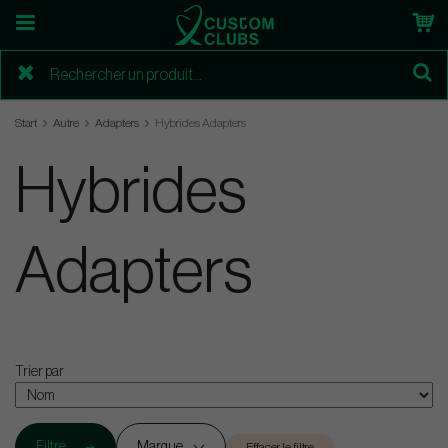
Start
Autre
Adapters
Hybrides Adapters
Hybrides
Adapters
Trier par
Filtre
Marque
Effacer le filtre