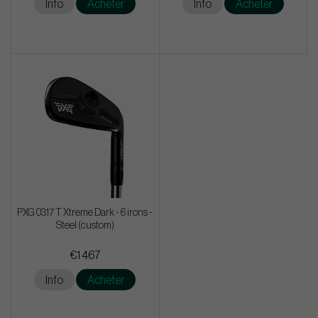
Info
Acheter
Info
Acheter
PXG 0317 T Xtreme Dark - 6 irons -
Steel (custom)
€1 467
Info
Acheter