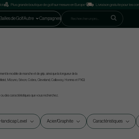
lot
Plus grande boutique de golf sur mesure en Europe
Livraison gratuite pour les 
Balles de Golf
Autre
Campagnes
nt le modèle de manche et de grip, ainsi que la longueur de la
eist, Mizuno, Srixon, Cobra, Cleveland, Callaway, Honma et PXG)
p ou des caractéristiques que vous recherchez.
Handicap Level
Acier/Graphite
Caractéristiques