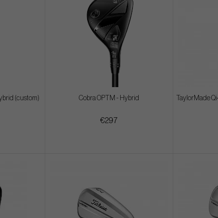
brid (custom)
Cobra OPTM - Hybrid
TaylorMade Qi
€297