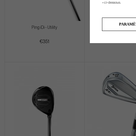
» ci-dessous.
PARAMÈ
Ping iDi - Utility
Cobra KING TEC -25 - Hyb
€351
€333