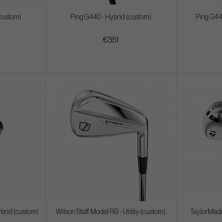
(custom)
Ping G440 - Hybrid (custom)
Ping G44
€351
ybrid (custom)
Wilson Staff Model RB - Utility (custom)
TaylorMade 