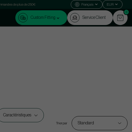
commandes de plus de 250€
Français
EUR
0
Custom Fitting
Service Client
Caractéristiques
Standard
Trier par