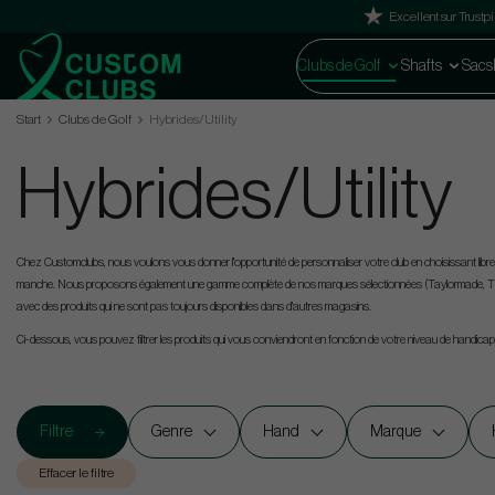
Excellent sur Trustpi
Clubs de Golf
Shafts
Sacs
Start
Clubs de Golf
Hybrides/Utility
Hybrides/Utility
Chez Customclubs, nous voulons vous donner l'opportunité de personnaliser votre club en choisissant libreme
manche. Nous proposons également une gamme complète de nos marques sélectionnées (Taylormade, Titl
avec des produits qui ne sont pas toujours disponibles dans d'autres magasins.
Ci-dessous, vous pouvez filtrer les produits qui vous conviendront en fonction de votre niveau de handica
Filtre
Genre
Hand
Marque
Effacer le filtre