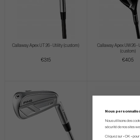
Callaway Apex UT 26 - Utility (custom)
Callaway Apex UW 26 - 
(custom)
€315
€405
Nous personnalis
Nous utilisons des cookie
sécurité de nos sites web
Cliquez sur « OK » pour