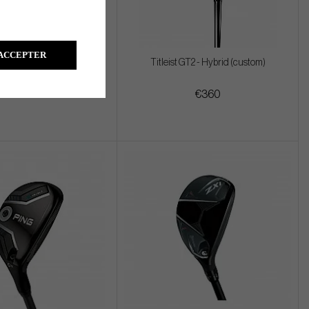
ACCEPTER
 GT3 - Hybrid (custom)
Titleist GT2 - Hybrid (custom)
€360
€360