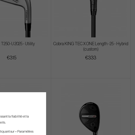
t T250-U 2025 - Utility
Cobra KING TEC X ONE Length -25 - Hybrid
(custom)
€315
€333
ant la fiabilité et la
eils.
liquant sur « Paramètres