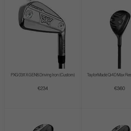
PXG 0311 X GEN8 Driving Iron (Custom)
TaylorMade Qi4D Max Res
€234
€360