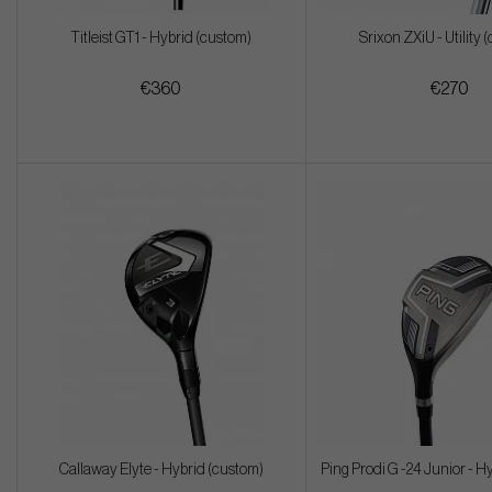
Titleist GT1 - Hybrid (custom)
Srixon ZXiU - Utility 
€360
€270
Callaway Elyte - Hybrid (custom)
Ping Prodi G -24 Junior - H