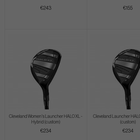
€243
€155
Cleveland Women's Launcher HALO XL -
Cleveland Launcher HALO
Hybrid (custom)
(custom)
€234
€234