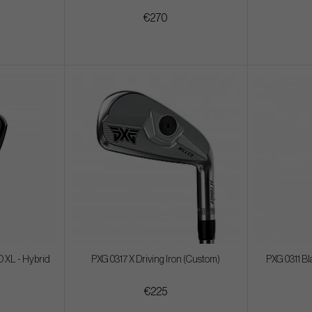
€270
 XL - Hybrid
PXG 0317 X Driving Iron (Custom)
PXG 0311 Bl
€225