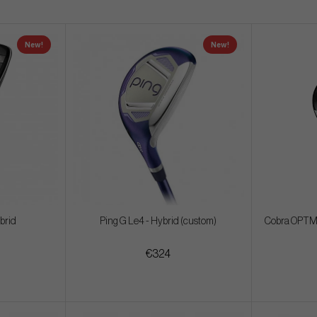
New!
New!
ybrid
Ping G Le4 - Hybrid (custom)
Cobra OPTM 
€324