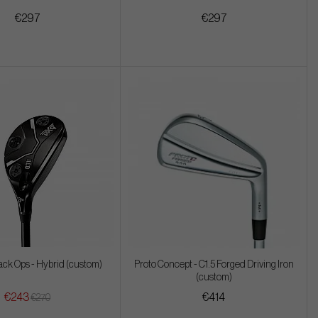
€297
€297
ack Ops - Hybrid (custom)
Proto Concept - C1.5 Forged Driving Iron
(custom)
€243
€414
€270