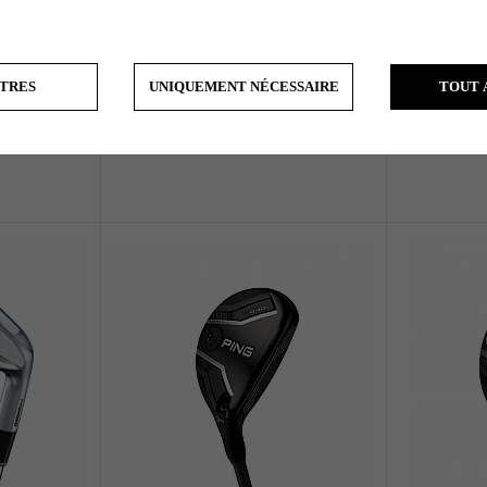
TRES
UNIQUEMENT NÉCESSAIRE
TOUT 
rid (custom)
Wilson DYNAPWR - Hybrid (custom)
Titleist
€252