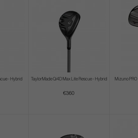
cue - Hybrid
TaylorMade Qi4D Max Lite Rescue - Hybrid
Mizuno PRO Fl
€360