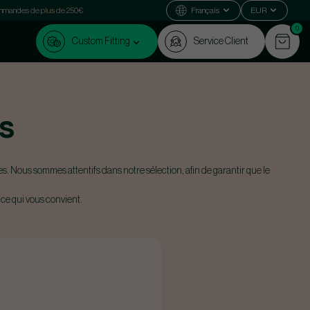
commandes de plus de 250€
Français
EUR
0
Custom Fitting
Service Client
S
s. Nous sommes attentifs dans notre sélection, afin de garantir que le
 ce qui vous convient.