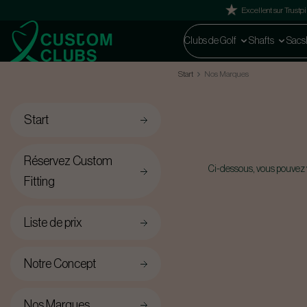
Excellent sur Trustpi
Clubs de Golf
Shafts
Sacs
Start
Nos Marques
Start
Réservez Custom
Ci-dessous, vous pouvez v
Fitting
Liste de prix
Notre Concept
Nos Marques