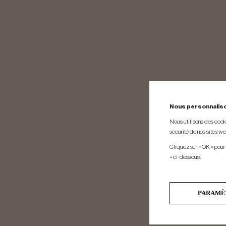
Nous personnalis
Nous utilisons des cookie
sécurité de nos sites web
Cliquez sur « OK » pour
» ci-dessous.
PARAMÈ