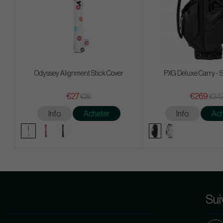
Odyssey Alignment Stick Cover
PXG Deluxe Carry - 
€27
€269
€36
€34
Info
Acheter
Info
Ach
Sui