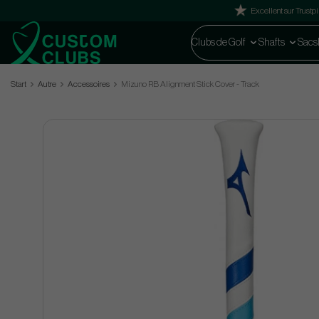
Excellent sur Trustpi
Clubs de Golf
Shafts
Sacs
Start
Autre
Accessoires
Mizuno RB Alignment Stick Cover - Track