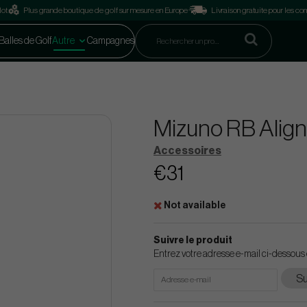
lot
Plus grande boutique de golf sur mesure en Europe
Livraison gratuite pour les 
Balles de Golf
Autre
Campagnes
Mizuno RB Align
Accessoires
€31
Not available
Suivre le produit
Entrez votre adresse e-mail ci-dessous 
Su