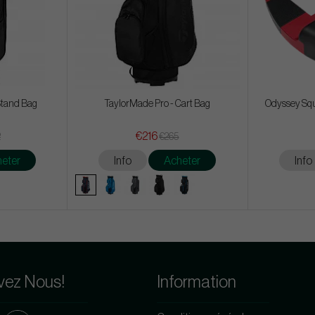
Stand Bag
TaylorMade Pro - Cart Bag
Odyssey Squ
€216
2
€265
eter
Info
Acheter
Info
vez Nous!
Information