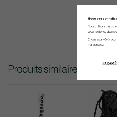
Nous personnalis
Nous utilisons des cookie
sécurité de nos sites web
Cliquez sur « OK » pour
» ci-dessous.
PARAMÈ
Produits similaires