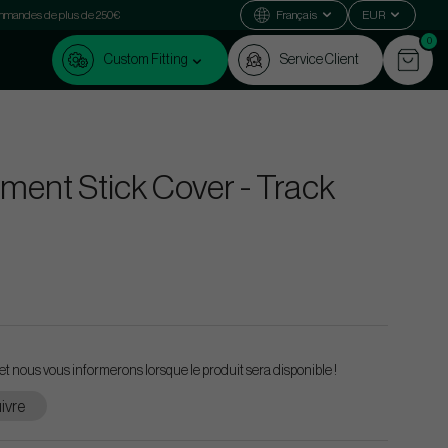
commandes de plus de 250€
Français
EUR
0
Custom Fitting
Service Client
ment Stick Cover - Track
et nous vous informerons lorsque le produit sera disponible !
ivre