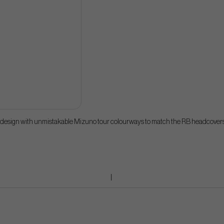
 design with unmistakable Mizuno tour colourways to match the RB headcovers