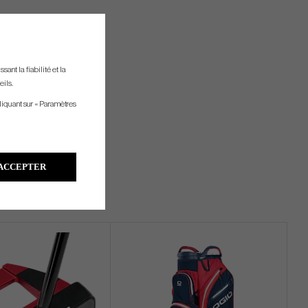
ant la fiabilité et la
eils.
liquant sur « Paramètres
ACCEPTER