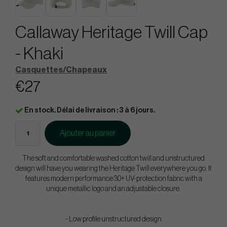
Callaway Heritage Twill Cap
- Khaki
Casquettes/Chapeaux
€27
En stock. Délai de livraison : 3 à 6 jours.
Ajouter au panier
The soft and comfortable washed cotton twill and unstructured
design will have you wearing the Heritage Twill everywhere you go. It
features modern performance 30+ UV-protection fabric with a
unique metallic logo and an adjustable closure.
- Low profile unstructured design