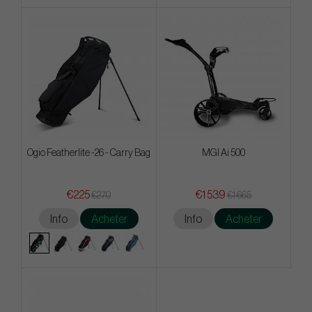
Ogio Featherlite -26 - Carry Bag
MGI Ai 500
€225
€1 539
€270
€1 665
Info
Acheter
Info
Acheter