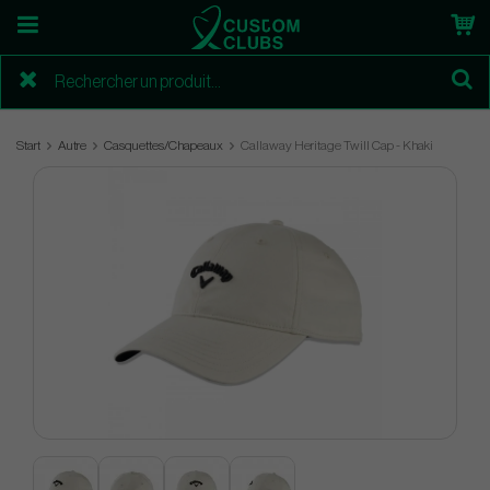
Start
Autre
Casquettes/Chapeaux
Callaway Heritage Twill Cap - Khaki