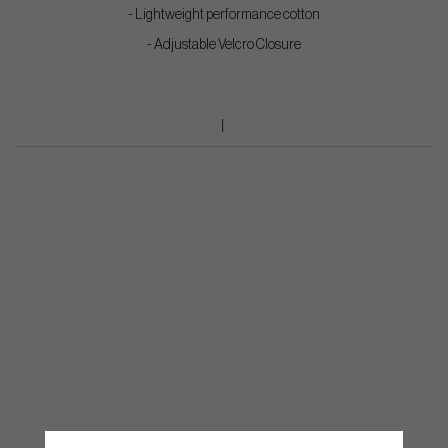
- Lightweight performance cotton
- Adjustable Velcro Closure