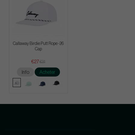
Callaway Birdie Putt Rope -26
Cap
€27
€31
Info
Acheter