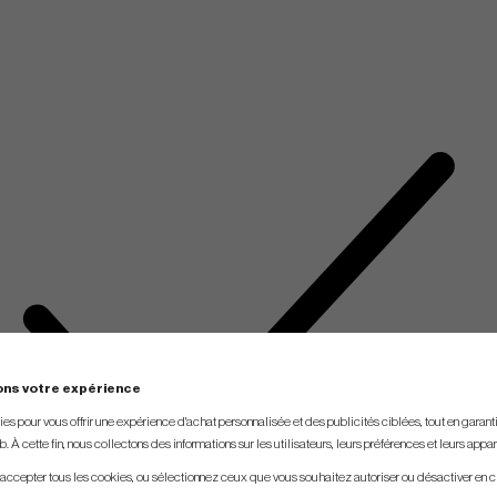
ons votre expérience
s pour vous offrir une expérience d'achat personnalisée et des publicités ciblées, tout en garantiss
. À cette fin, nous collectons des informations sur les utilisateurs, leurs préférences et leurs appar
 accepter tous les cookies, ou sélectionnez ceux que vous souhaitez autoriser ou désactiver en c