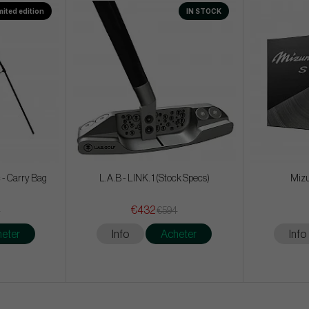
mited edition
IN STOCK
 - Carry Bag
L.A.B - LINK. 1 (Stock Specs)
Mizu
€432
4
€594
eter
Info
Acheter
Info