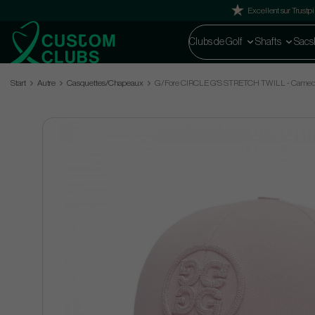
Excellent sur Trustpi
Clubs de Golf
Shafts
Sacs
Start
Autre
Casquettes/Chapeaux
G/Fore CIRCLE G'S STRETCH TWILL - Came