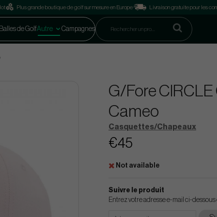
lot
Plus grande boutique de golf sur mesure en Europe
Livraison gratuite pour les 
Balles de Golf
Autre
Campagnes
o
G/Fore CIRCLE
Cameo
Casquettes/Chapeaux
€45
Not available
Suivre le produit
Entrez votre adresse e-mail ci-dessous 