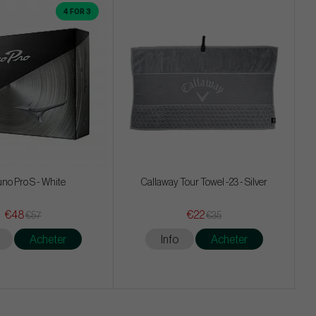
4 FOR 3
no Pro S - White
Callaway Tour Towel -23 - Silver
€48
€22
€57
€35
Acheter
Info
Acheter