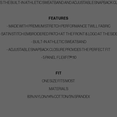
TS THE BUILT-IN ATHLETIC SWEATBAND AND ADJUSTABLE SNAPBACK C
FEATURES
- MADE WITH PREMIUM STRETCH PERFORMANCE TWILL FABRIC
- SATIN STITCH EMBROIDERED PATCH AT THE FRONT & LOGO AT THE SID
- BUILT-IN ATHLETIC SWEATBAND
- ADJUSTABLE SNAPBACK CLOSURE PROVIDES THE PERFECT FIT
- 5 PANEL FLEXFIT® 110
FIT
ONE SIZE FITS MOST
MATERIALS
83% NYLON/14% COTTON/3% SPANDEX