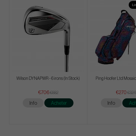
Li
Wilson DYNAPWR - 6 irons (In Stock)
Ping Hoofer Ltd Mosaic
€706
€270
€882
€32
Info
Acheter
Info
Ach