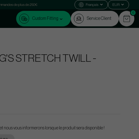
commandes de plus de 250€
Français
EUR
0
Custom Fitting
Service Client
 G'S STRETCH TWILL -
et nous vous informerons lorsque le produit sera disponible !