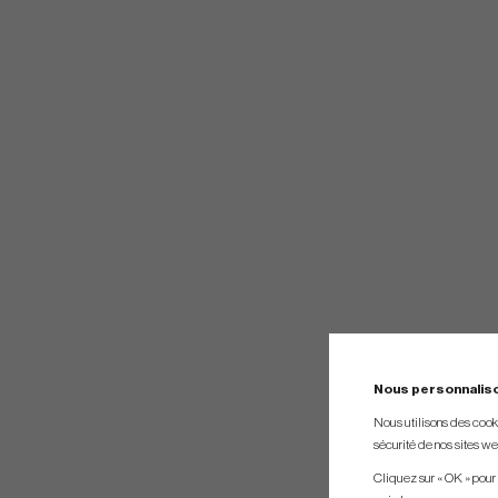
Nous personnalis
Nous utilisons des cookie
sécurité de nos sites web
Cliquez sur « OK » pour