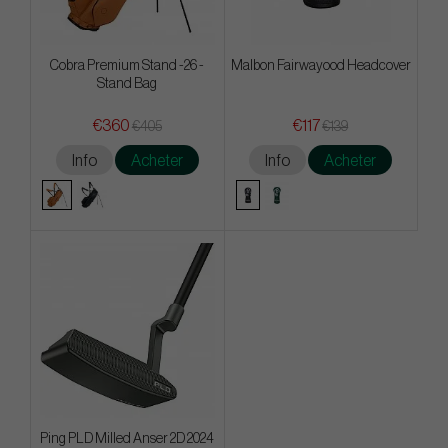
Cobra Premium Stand -26 -
Malbon Fairwayood Headcover
Stand Bag
€360
€117
€405
€139
Info
Acheter
Info
Acheter
Ping PLD Milled Anser 2D 2024