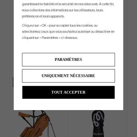
garantissant la fiabilité et la sécurité de nos sites web. À cette fin,
nous collectons des informations sur les utilisateurs, leurs
préférences et leurs appareils.
Cliquez sur « OK » pour accepter tous les cookies, ou
sélectionnez ceux que vous souhaitez autoriser ou désactiver en
cliquant sur « Paramètres » ci-dessous.
Callaway Chase 14 - Cart Bag
Titleist T250 2025 - 6 irons (In
Stock)
PARAMÈTRES
€180
€1 160
€225
€1 350
Info
Acheter
Info
Acheter
UNIQUEMENT NÉCESSAIRE
TOUT ACCEPTER