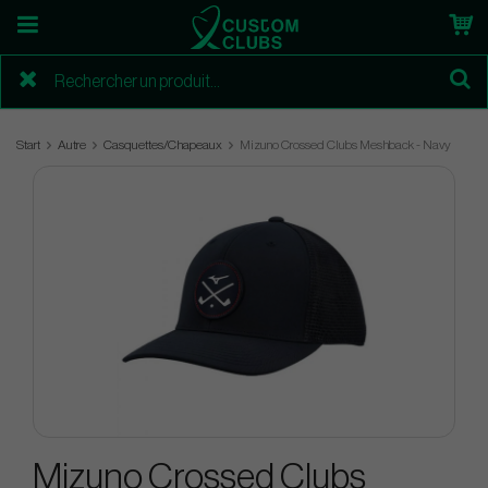
Start
Autre
Casquettes/Chapeaux
Mizuno Crossed Clubs Meshback - Navy
Mizuno Crossed Clubs