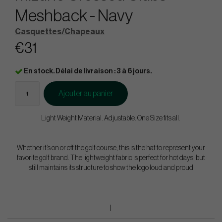
Meshback - Navy
Casquettes/Chapeaux
€31
En stock. Délai de livraison : 3 à 6 jours.
Ajouter au panier
Light Weight Material. Adjustable. One Size fits all.
Whether it’s on or off the golf course, this is the hat to represent your
favorite golf brand. The lightweight fabric is perfect for hot days, but
still maintains its structure to show the logo loud and proud