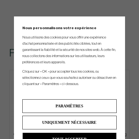
Nous personnalisons votre expérience
Nous utilisons des cookies pour vous offrir une expérience
d'achat personnalisée et des publicités ciblées, tout en
garantissant la fiabilité et la sécurité de nos sites web. À cette fin,
Produits similaires
nous collectons des informations sur les utilisateurs, leurs
préférences et leurs appareils.
Cliquez sur « OK » pour accepter tous les cookies, ou
sélectionnez ceux que vous souhaitez autoriser ou désactiver en
4 FOR 3
cliquant sur « Paramètres » ci-dessous.
PARAMÈTRES
UNIQUEMENT NÉCESSAIRE
Callaway Chrome Tour 2026 -
Vessel Lux PRO Cart - Cart Bag