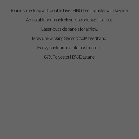
Tour inspired cap with double layer PING heat transfer with keyline.
Adjustable snapback closure so one size fits most.
Laser-cut side panels for airflow.
Moisture-wicking SensorCool® headband.
Heavy buckram maintains structure.
87% Polyester | 13% Elastane