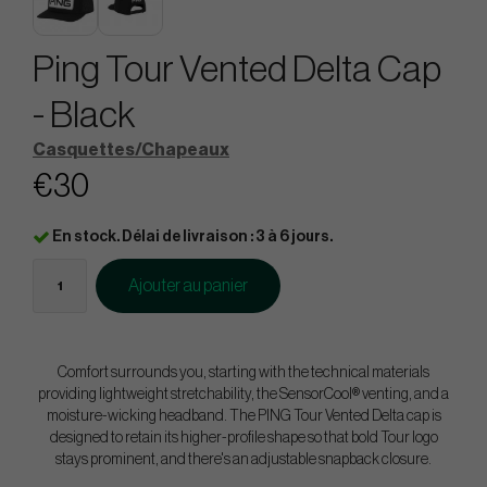
Ping Tour Vented Delta Cap
- Black
Casquettes/Chapeaux
€30
En stock. Délai de livraison : 3 à 6 jours.
Ajouter au panier
Comfort surrounds you, starting with the technical materials
providing lightweight stretchability, the SensorCool® venting, and a
moisture-wicking headband. The PING Tour Vented Delta cap is
designed to retain its higher-profile shape so that bold Tour logo
stays prominent, and there's an adjustable snapback closure.