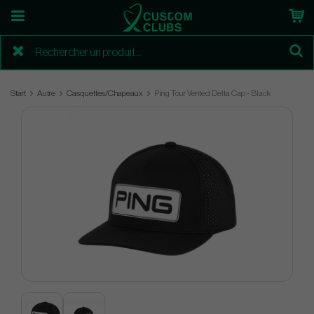
Start
Autre
Casquettes/Chapeaux
Ping Tour Vented Delta Cap - Black