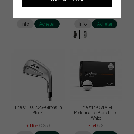
TOUT ACCEPTER
White
€52
€540
€58
€648
Info
Acheter
Info
Acheter
Titleist T100 2025 - 6 irons (In
Titleist PRO V1 AIM
Stock)
Performance Black Line -
White
€1 169
€54
€1 350
€58