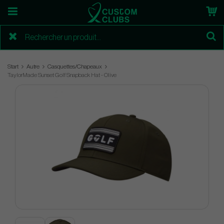
Start
Autre
Casquettes/Chapeaux
TaylorMade Sunset Golf Snapback Hat - Olive