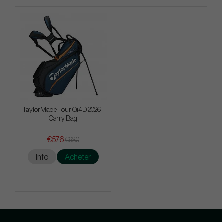
TaylorMade Tour Qi4D 2026 -
Carry Bag
€576
€630
Info
Acheter