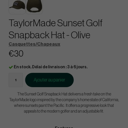
TaylorMade Sunset Golf
Snapback Hat - Olive
Casquettes/Chapeaux
€30
En stock. Délai de livraison : 3 à 6 jours.
Ajouter au panier
The Sunset Golf Snapback Hat delivers a fresh take on the
TaylorMade logo inspired by the company’s home state of California,
where sunsets paint the Pacific. It offers a progressive look that
appeals to the modern golfer and an adjustable fit.