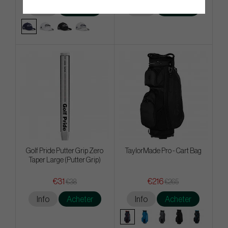
Info
Acheter
Info
Acheter
Golf Pride Putter Grip Zero
TaylorMade Pro - Cart Bag
Taper Large (Putter Grip)
€31
€216
€38
€265
Info
Acheter
Info
Acheter