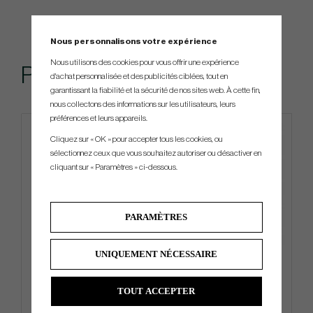
Nous personnalisons votre expérience
Nous utilisons des cookies pour vous offrir une expérience
Produits similaires
d'achat personnalisée et des publicités ciblées, tout en
garantissant la fiabilité et la sécurité de nos sites web. À cette fin,
nous collectons des informations sur les utilisateurs, leurs
préférences et leurs appareils.
Limited edition
Cliquez sur « OK » pour accepter tous les cookies, ou
sélectionnez ceux que vous souhaitez autoriser ou désactiver en
cliquant sur « Paramètres » ci-dessous.
PARAMÈTRES
UNIQUEMENT NÉCESSAIRE
Titleist Tour Breezer -26
Ping Hoofer Lite Ltd Rust
Mosaic - Carry Bag
TOUT ACCEPTER
€27
€243
€36
€288