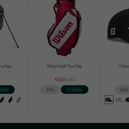
rry Bag
Wilson Staff Tour Bag
Titlei
€629
€783
eter
Info
Acheter
Info