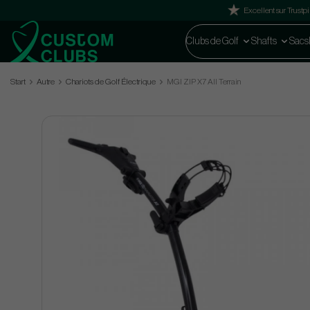
Excellent sur Trustpi
Clubs de Golf
Shafts
Sacs
Start
Autre
Chariots de Golf Électrique
MGI ZIP X7 All Terrain