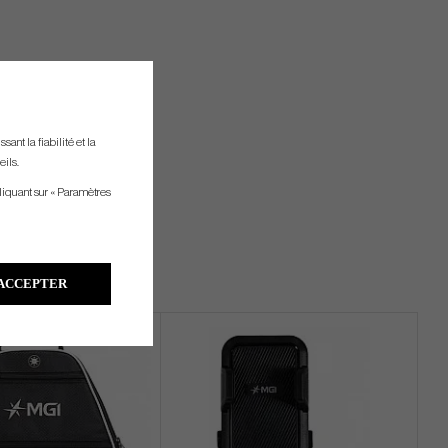
ant la fiabilité et la
eils.
liquant sur « Paramètres
ACCEPTER