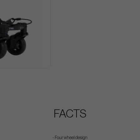
FACTS
- Four wheel design