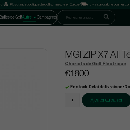
lot
Plus grande boutique de golf sur mesure en Europe
Livraison gratuite pour les 
Balles de Golf
Autre
Campagnes
MGI ZIP X7 All T
Chariots de Golf Électrique
€1 800
En stock. Délai de livraison : 3 à
Ajouter au panier