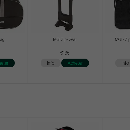
Bag
MGI Zip - Seat
MGI - Zip
€135
eter
Info
Acheter
Info