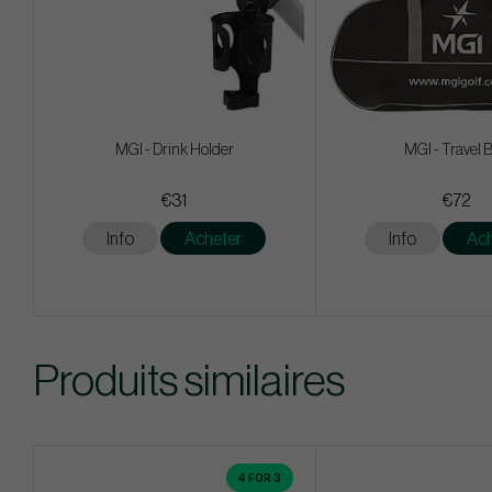
MGI - Drink Holder
MGI - Travel 
€31
€72
Info
Acheter
Info
Ach
Produits similaires
4 FOR 3