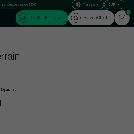
commandes de plus de 250€
Français
EUR
0
Custom Fitting
Service Client
errain
 6 jours.