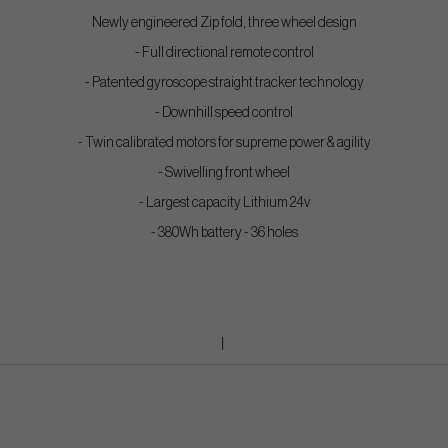
Newly engineered Zip fold, three wheel design
- Full directional remote control
- Patented gyroscope straight tracker technology
- Downhill speed control
- Twin calibrated motors for supreme power & agility
- Swivelling front wheel
- Largest capacity Lithium 24v
- 380Wh battery - 36 holes