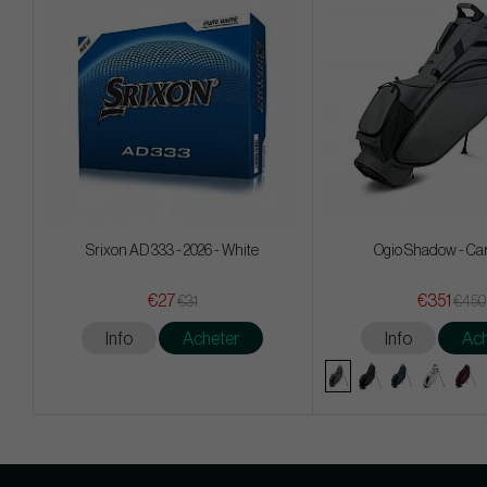
Srixon AD 333 - 2026 - White
Ogio Shadow - Ca
€27
€351
€31
€450
Info
Acheter
Info
Ach