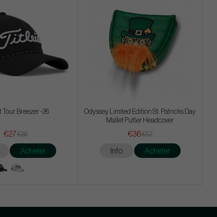
st Tour Breezer -26
Odyssey Limited Edition St. Patricks Day
Mallet Putter Headcover
€27
€36
€36
€57
Acheter
Info
Acheter