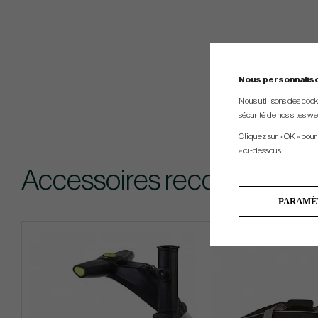
Nous personnalis
Nous utilisons des cookie
sécurité de nos sites web
Cliquez sur « OK » pour
» ci-dessous.
Accessoires recommandé
PARAMÈ