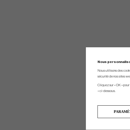
Nous personnalis
Nous utilisons des cookie
sécurité de nos sites web
Cliquez sur « OK » pour
» ci-dessous.
PARAMÈ