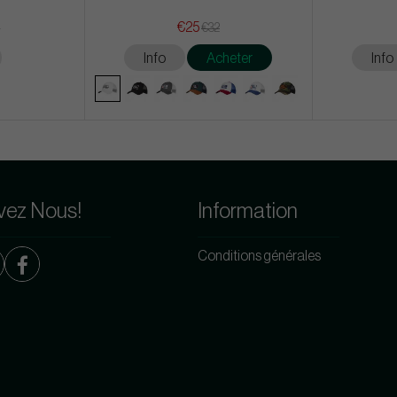
€25
8
€32
Info
Acheter
Info
vez Nous!
Information
Conditions générales