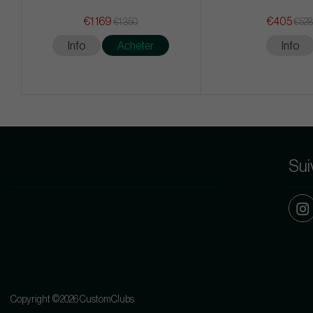
€1 169
€405
€1 350
€52
Info
Acheter
Info
Sui
Copyright ©2026 CustomClubs