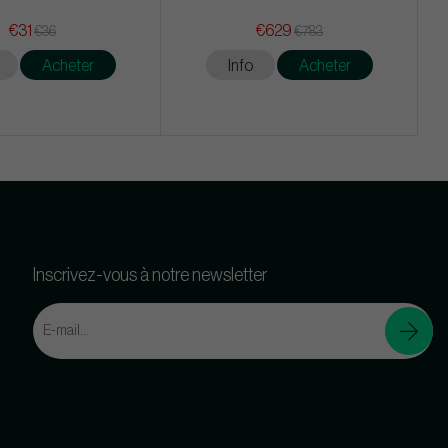
€31
€629
€36
€783
Acheter
Info
Acheter
Inscrivez-vous à notre newsletter