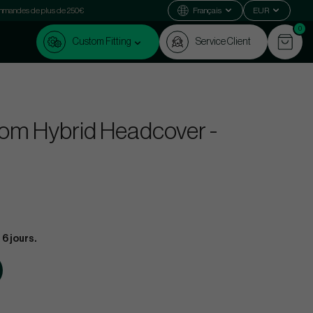
commandes de plus de 250€
Français
EUR
0
Custom Fitting
Service Client
om Hybrid Headcover -
 6 jours.