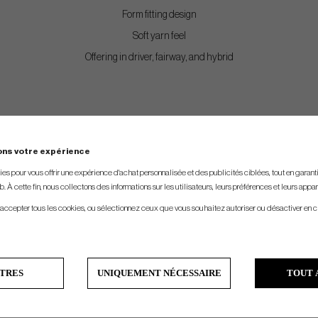
Form fitting design
Soft yarn feel
Offering in driver, fairway, and hybrid
ons votre expérience
s pour vous offrir une expérience d'achat personnalisée et des publicités ciblées, tout en garantiss
. À cette fin, nous collectons des informations sur les utilisateurs, leurs préférences et leurs appar
 accepter tous les cookies, ou sélectionnez ceux que vous souhaitez autoriser ou désactiver en c
TRES
UNIQUEMENT NÉCESSAIRE
TOUT 