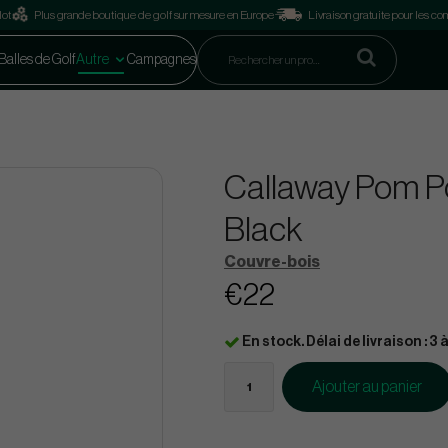
lot
Plus grande boutique de golf sur mesure en Europe
Livraison gratuite pour les 
Balles de Golf
Autre
Campagnes
Callaway Pom P
Black
Couvre-bois
€22
En stock. Délai de livraison : 3 à
Ajouter au panier