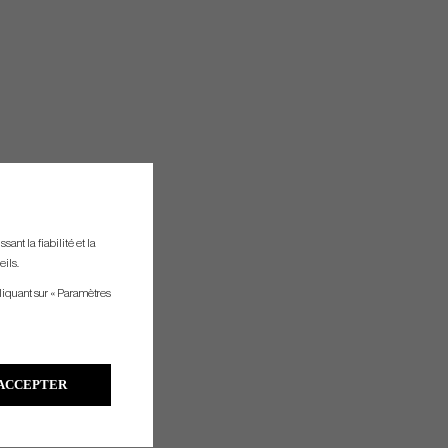
ant la fiabilité et la
eils.
liquant sur « Paramètres
ACCEPTER