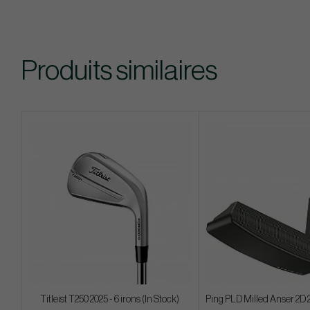
Produits similaires
Titleist T250 2025 - 6 irons (In Stock)
Ping PLD Milled Anser 2D