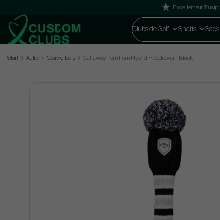
Excellent sur Trustpi
Clubs de Golf
Shafts
Sacs
Start
Autre
Couvre-bois
Callaway Pom Pom Hybrid Headcover - Black