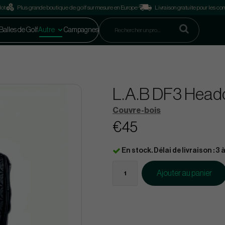
lot
Plus grande boutique de golf sur mesure en Europe
Livraison gratuite pour les 
Balles de Golf
Autre
Campagnes
L.A.B DF3 Head
Couvre-bois
€45
En stock. Délai de livraison : 3 à
Ajouter au panier