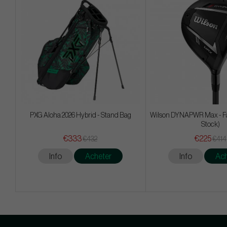
PXG Aloha 2026 Hybrid - Stand Bag
Wilson DYNAPWR Max - F
Stock)
€333
€225
€432
€414
Info
Acheter
Info
Ach