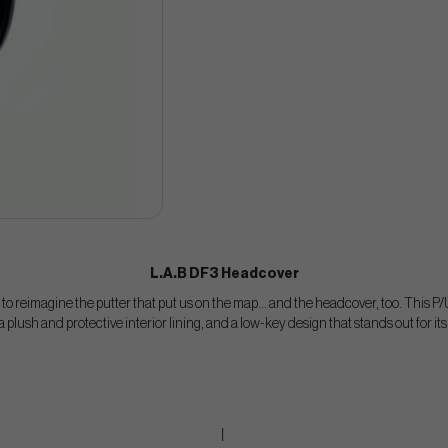
L.A.B DF3 Headcover
o reimagine the putter that put us on the map… and the headcover, too. This P/
 plush and protective interior lining, and a low-key design that stands out for its 