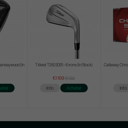
airwaywood (In
Titleist T250 2025 - 6 irons (In Stock)
Callaway Chrom
€1 169
€1 350
eter
Info
Acheter
Info