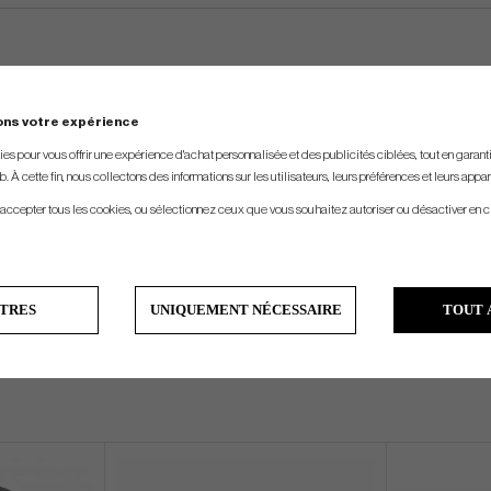
ons votre expérience
s pour vous offrir une expérience d'achat personnalisée et des publicités ciblées, tout en garantiss
. À cette fin, nous collectons des informations sur les utilisateurs, leurs préférences et leurs appar
 accepter tous les cookies, ou sélectionnez ceux que vous souhaitez autoriser ou désactiver en c
TRES
UNIQUEMENT NÉCESSAIRE
TOUT 