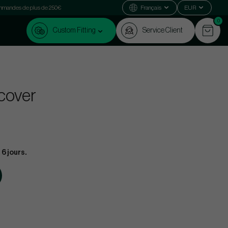
commandes de plus de 250€
Français
EUR
0
Custom Fitting
Service Client
cover
 6 jours.