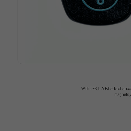
With DF3, L.A.B had a chance t
magnets, a