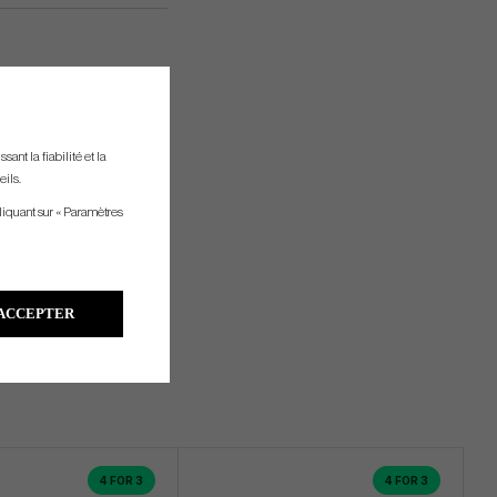
ant la fiabilité et la
eils.
liquant sur « Paramètres
ACCEPTER
4 FOR 3
4 FOR 3