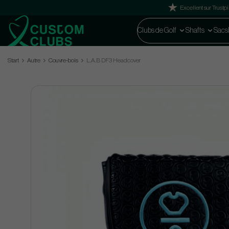
Excellent sur Trustpi
Clubs de Golf
Shafts
Sacs
Start
Autre
Couvre-bois
L.A.B DF3 Headcover