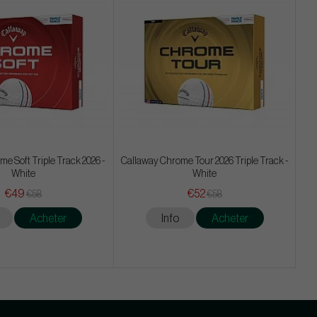
e Soft Triple Track 2026 -
Callaway Chrome Tour 2026 Triple Track -
White
White
€49
€52
€58
€58
Acheter
Info
Acheter