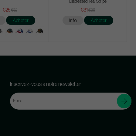
Distressed Teal Stripe
€25
€31
€32
€36
Acheter
Info
Acheter
Inscrivez-vous à notre newsletter