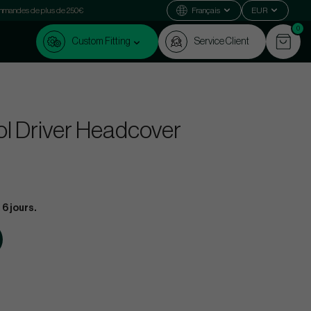
commandes de plus de 250€
Français
EUR
0
Custom Fitting
Service Client
ol Driver Headcover
 6 jours.