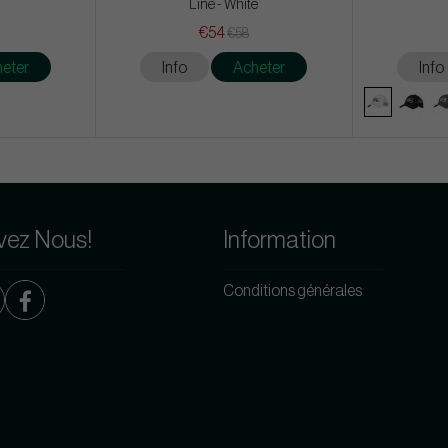
Line - White
€54
€58
eter
Info
Acheter
Info
vez Nous!
Information
Conditions générales