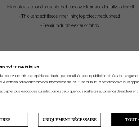
- Internal elastic band prevents the headcover from accidentally sliding off
- Thick and soft fleece inner lining to protect the clubhead
- Premium durable exterior fabric
ons votre expérience
s pour vous offrir une expérience d'achat personnalisée et des publicités ciblées, tout en garantiss
. À cette fin, nous collectons des informations sur les utilisateurs, leurs préférences et leurs appar
 accepter tous les cookies, ou sélectionnez ceux que vous souhaitez autoriser ou désactiver en c
TRES
UNIQUEMENT NÉCESSAIRE
TOUT 