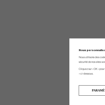
Nous personnalis
Nous utilisons des cookie
sécurité de nos sites web
Cliquez sur « OK » pour
» ci-dessous.
PARAMÈ