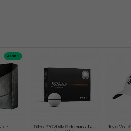
4 FOR 3
White
Titleist PRO V1 AIM Performance Black
TaylorMade R