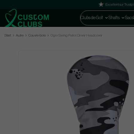
Excellent sur Trustpi
Clubs de Golf
Shafts
Sacs
Start
Autre
Couvre-bois
Ogio Swing Patrol Driver Headcover