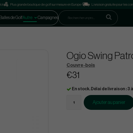
lot
Plus grande boutique de golf sur mesure en Europe
Livraison gratuite pour les 
Balles de Golf
Autre
Campagnes
Ogio Swing Patr
Couvre-bois
€31
En stock. Délai de livraison : 3 à
Ajouter au panier