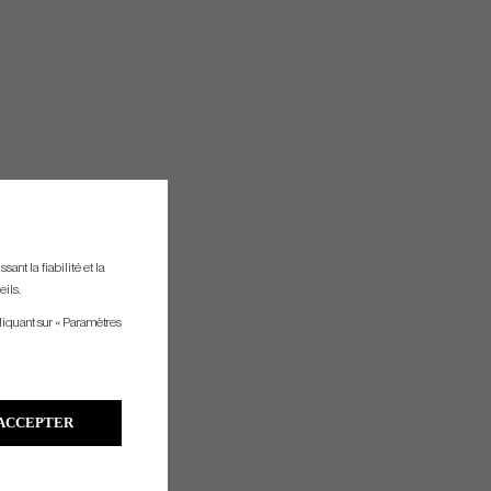
ant la fiabilité et la
eils.
liquant sur « Paramètres
ACCEPTER