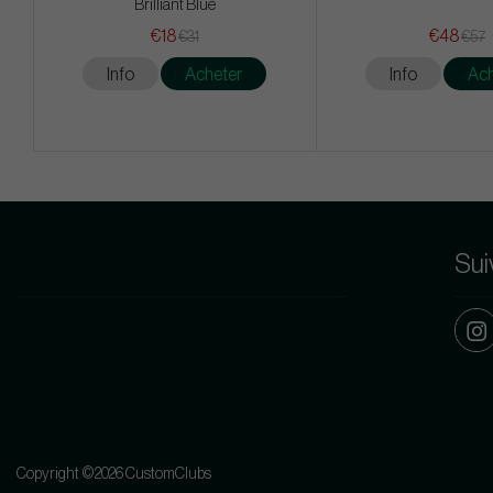
Brilliant Blue
€18
€48
€31
€57
Info
Acheter
Info
Ach
Sui
Copyright ©2026 CustomClubs