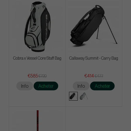
Cobra x Vessel Core Staff Bag
Callaway Summit - Carry Bag
€585
€414
€720
€477
Info
Acheter
Info
Acheter