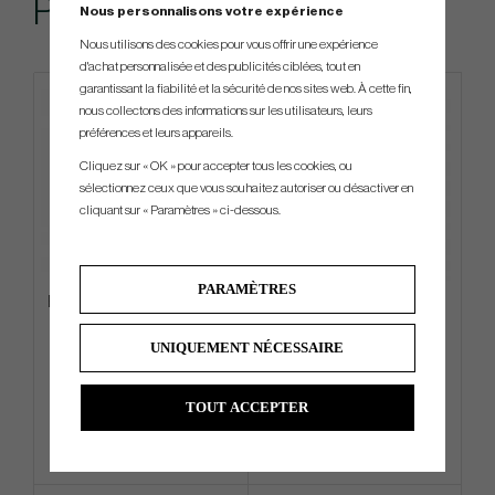
Produits similaires
Nous personnalisons votre expérience
Nous utilisons des cookies pour vous offrir une expérience
d'achat personnalisée et des publicités ciblées, tout en
garantissant la fiabilité et la sécurité de nos sites web. À cette fin,
nous collectons des informations sur les utilisateurs, leurs
préférences et leurs appareils.
Cliquez sur « OK » pour accepter tous les cookies, ou
sélectionnez ceux que vous souhaitez autoriser ou désactiver en
cliquant sur « Paramètres » ci-dessous.
PARAMÈTRES
Evnroll Neo Classic ER2 Black
TaylorMade Pro - Cart Bag
UNIQUEMENT NÉCESSAIRE
€449
€216
€558
€265
TOUT ACCEPTER
Info
Acheter
Info
Acheter