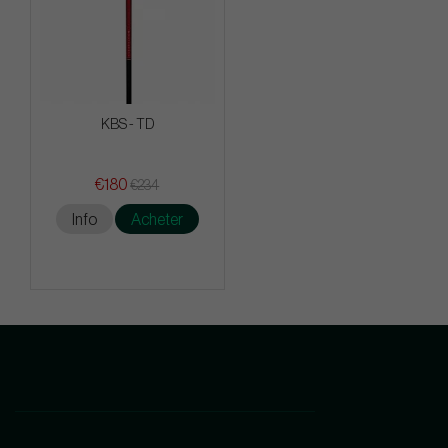
KBS - TD
€180
€234
Info
Acheter