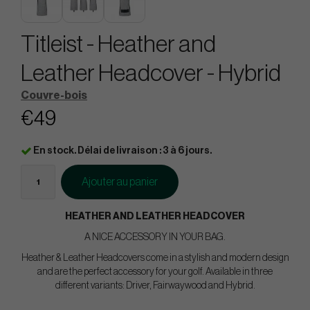
Titleist - Heather and
Leather Headcover - Hybrid
Couvre-bois
€49
En stock. Délai de livraison : 3 à 6 jours.
Ajouter au panier
HEATHER AND LEATHER HEADCOVER
A NICE ACCESSORY IN YOUR BAG.
Heather & Leather Headcovers come in a stylish and modern design
and are the perfect accessory for your golf. Available in three
different variants: Driver, Fairwaywood and Hybrid.