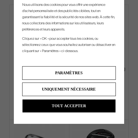
Nous utilisons des cookies pour vous offrir une expérience
d'achat personnalisée et des publicités ciblées, tout en
garantissant la fiabilité et la sécurité de nos sites web. À cette fin,
nous collectons des informations sur les utilisateurs, leurs
préférences et leurs appareils.
Cliquez sur « OK » pour accepter tous les cookies, ou
sélectionnez ceux que vous souhaitez autoriser ou désactiver en
cliquant sur « Paramètres » ci-dessous.
PXG 2-Faced Players Towel
PXG Deluxe Carry - Stand Bag
PARAMÈTRES
€40
€269
€54
€342
UNIQUEMENT NÉCESSAIRE
Info
Acheter
Info
Acheter
TOUT ACCEPTER