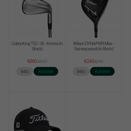
Cobra King TEC -25 - 6 irons (In
Wilson DYNAPWR Max -
Stock)
Fairwaywood (In Stock)
€810
€243
€1 071
€414
Info
Acheter
Info
Acheter