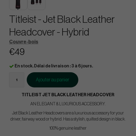
Titleist - Jet Black Leather
Headcover - Hybrid
Couvre-bois
€49
En stock. Délai de livraison : 3 à 6 jours.
Ajouter au panier
TITLEIST JET BLACK LEATHER HEADCOVER
AN ELEGANT & LUXURIOUS ACCESSORY.
Jet Black Leather Headcovers are a luxurious accessory for your
driver, fairway wood or hybrid. Has a stylish, quilted design in black.
100% genuine leather