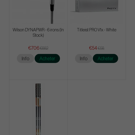
Wilson DYNAPWR - 6 irons (In
Titleist PRO V1x - White
Stock)
€706
€54
€882
€58
Info
Acheter
Info
Acheter