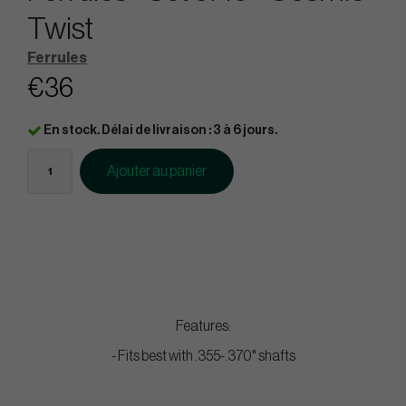
Twist
Ferrules
€36
En stock. Délai de livraison : 3 à 6 jours.
Ajouter au panier
Features:
- Fits best with .355-.370" shafts