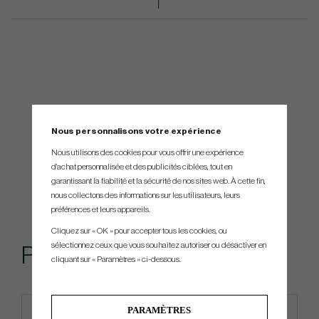
Nous personnalisons votre expérience
Nous utilisons des cookies pour vous offrir une expérience
d'achat personnalisée et des publicités ciblées, tout en
garantissant la fiabilité et la sécurité de nos sites web. À cette fin,
nous collectons des informations sur les utilisateurs, leurs
préférences et leurs appareils.
Cliquez sur « OK » pour accepter tous les cookies, ou
sélectionnez ceux que vous souhaitez autoriser ou désactiver en
Produits similaires
cliquant sur « Paramètres » ci-dessous.
PARAMÈTRES