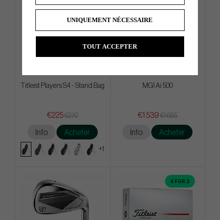
UNIQUEMENT NÉCESSAIRE
TOUT ACCEPTER
Titleist Players S4 - Stand Bag
MGI Ai 500
€225
€1 539
€270
€1 665
Info
Acheter
Info
Acheter
+1
4 FOR 3