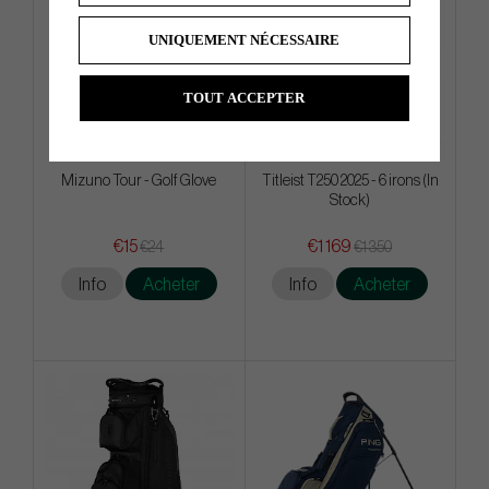
UNIQUEMENT NÉCESSAIRE
TOUT ACCEPTER
Mizuno Tour - Golf Glove
Titleist T250 2025 - 6 irons (In
Stock)
€15
€1 169
€24
€1 350
Info
Acheter
Info
Acheter