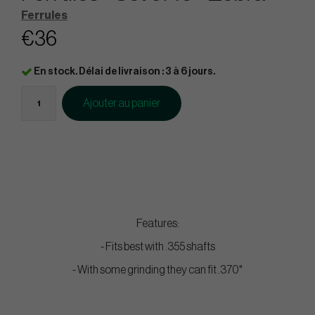
Ferrules
€36
En stock. Délai de livraison : 3 à 6 jours.
Ajouter au panier
Features:
- Fits best with .355 shafts
- With some grinding they can fit .370"