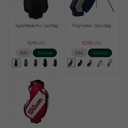
TaylorMade Pro - Cart Bag
Ping Hoofer - Carry Bag
€216
€238
€265
€279
Info
Acheter
Info
Acheter