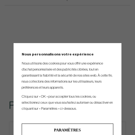
Nous personnalisons votre expérience
Nous utilisons des cookies pour vous offrir une expérience
d'achat personnalisée et des publicités ciblées, tout en
garantissant la fiabilité et la sécurité de nos sites web. À cette fin,
nous collectons des informations sur les utilisateurs, leurs
préférences et leurs appareils.
Cliquez sur « OK » pour accepter tous les cookies, ou
Produits similaires
sélectionnez ceux que vous souhaitez autoriser ou désactiver en
cliquant sur « Paramètres » ci-dessous.
PARAMÈTRES
4 FOR 3