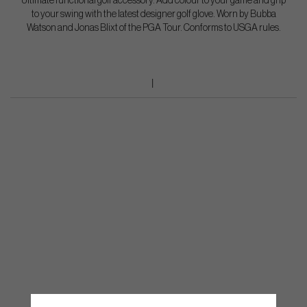
Ultimate functional golf accessory. Add colour to your game and grip
to your swing with the latest designer golf glove. Worn by Bubba
Watson and Jonas Blixt of the PGA Tour. Conforms to USGA rules.