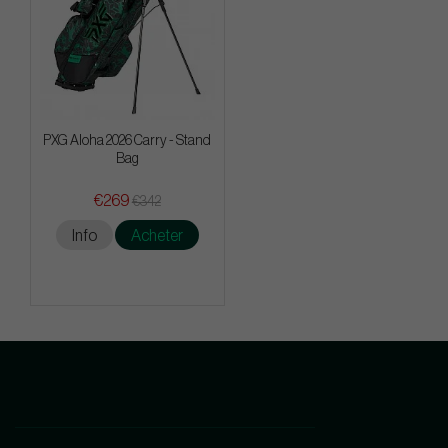
PXG Aloha 2026 Carry - Stand
Bag
€269
€342
Info
Acheter