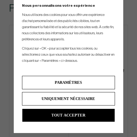
Produits similaires
Nous personnalisons votre expérience
Nous utilisons des cookies pour vous offrir une expérience
d'achat personnalisée et des publicités ciblées, tout en
garantissant la fiabilité et la sécurité de nos sites web. À cette fin,
nous collectons des informations sur les utilisateurs, leurs
IN STOCK
préférences et leurs appareils.
Cliquez sur « OK » pour accepter tous les cookies, ou
sélectionnez ceux que vous souhaitez autoriser ou désactiver en
cliquant sur « Paramètres » ci-dessous.
PARAMÈTRES
Motocaddy M7 GPS Remote
L.A.B - LINK. 1 (Stock Specs)
-26
UNIQUEMENT NÉCESSAIRE
€1 791
€432
€1 935
€594
TOUT ACCEPTER
Info
Acheter
Info
Acheter