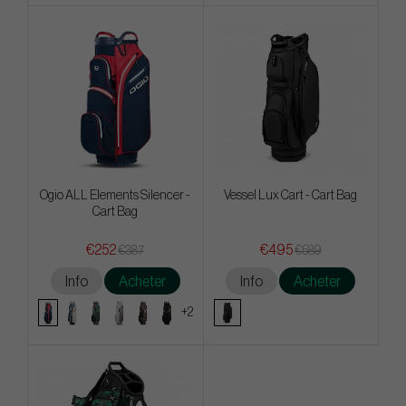
Ogio ALL Elements Silencer -
Vessel Lux Cart - Cart Bag
Cart Bag
€252
€495
€387
€589
Info
Acheter
Info
Acheter
+2