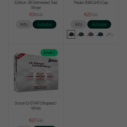
Edition -26 Distressed Teal
Radar 2026 Qi4D Cap
Stripe
€31
€22
€36
€32
Info
Acheter
Info
Acheter
4 FOR 3
Srixon Q-STAR Ultispeed -
White
€27
€36