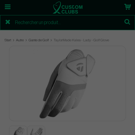
Start
Autre
Gante de Golf
TaylorMade Kalea - Lady - Golf Glove