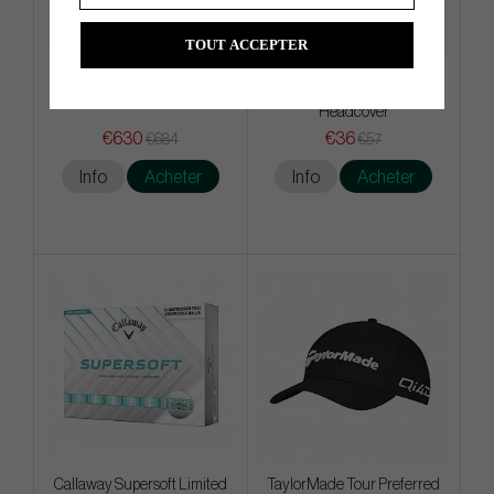
TOUT ACCEPTER
TOULON 2025 Alcatraz H1
Odyssey Limited Edition St.
Patricks Day Mallet Putter
Headcover
€630
€36
€684
€57
Info
Acheter
Info
Acheter
Callaway Supersoft Limited
TaylorMade Tour Preferred