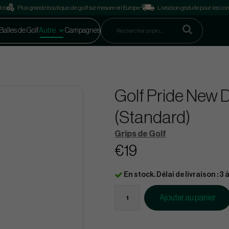
lot
Plus grande boutique de golf sur mesure en Europe
Livraison gratuite pour les 
Balles de Golf
Autre
Campagnes
Golf Pride New 
(Standard)
Grips de Golf
€19
En stock. Délai de livraison : 3 à
Ajouter au panier