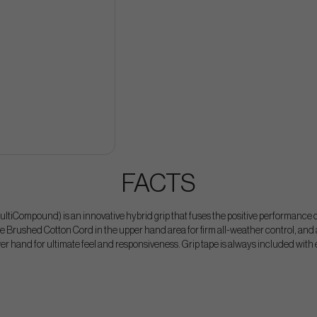
FACTS
ltiCompound) is an innovative hybrid grip that fuses the positive performance
e Brushed Cotton Cord in the upper hand area for firm all-weather control, and
wer hand for ultimate feel and responsiveness. Grip tape is always included with 