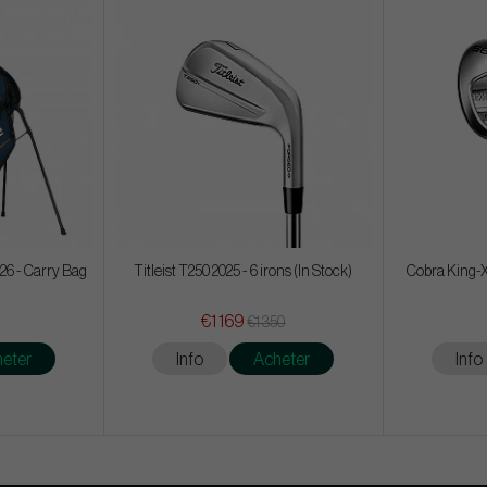
26 - Carry Bag
Titleist T250 2025 - 6 irons (In Stock)
Cobra King-X
€1 169
€1 350
eter
Info
Acheter
Info