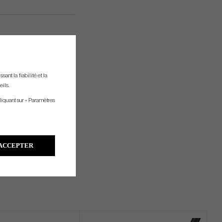
ant la fiabilité et la
eils.
liquant sur « Paramètres
ACCEPTER