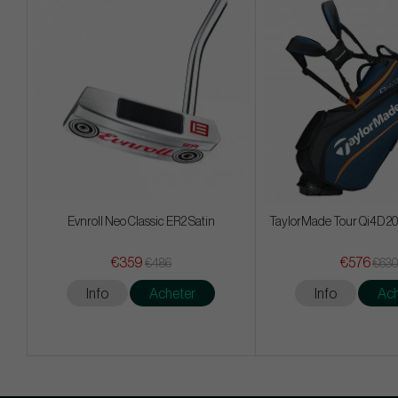
Evnroll Neo Classic ER2 Satin
TaylorMade Tour Qi4D 20
€359
€576
€486
€630
Info
Acheter
Info
Ach