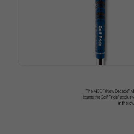
™
®
The MCC
(New Decade
Mu
®
boasts the Golf Pride
exclusiv
in the lo