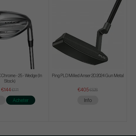
 Chrome - 25 - Wedge (In
Ping PLD Milled Anser 2D 2024 Gun Metal
Stock)
€144
€405
€171
€528
Acheter
Info