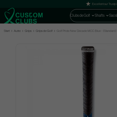
Excellent sur Trustpi
Clubs de Golf
Shafts
Sacs
Start
Autre
Grips
Grips de Golf
Golf Pride New Decade MCC Blue - (Standard)