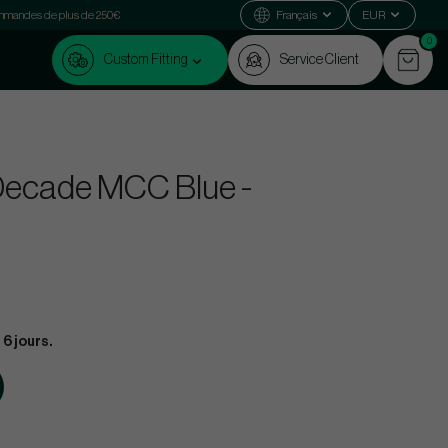
commandes de plus de 250€
Français
EUR
0
Custom Fitting
Service Client
Decade MCC Blue -
 6 jours.