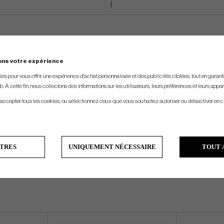
ons votre expérience
s pour vous offrir une expérience d'achat personnalisée et des publicités ciblées, tout en garantiss
. À cette fin, nous collectons des informations sur les utilisateurs, leurs préférences et leurs appar
 accepter tous les cookies, ou sélectionnez ceux que vous souhaitez autoriser ou désactiver en c
TRES
UNIQUEMENT NÉCESSAIRE
TOUT 