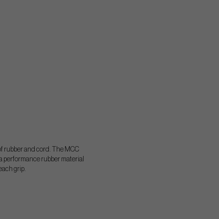
 of rubber and cord. The MCC
 a performance rubber material
each grip.