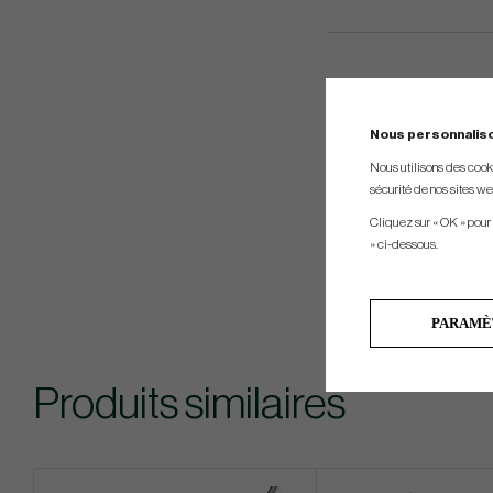
Nous personnalis
Nous utilisons des cookie
sécurité de nos sites web
Cliquez sur « OK » pour
» ci-dessous.
PARAMÈ
Produits similaires