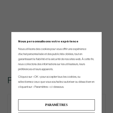
Nous personnalisons votre expérience
Nous utilisons des cookies pour vous offrir une expérience
d'achat personnalisée et des publicités ciblées, tout en
garantissant la fiabilité et la sécurité de nos sites web. À cette fin,
nous collectons des informations sur les utilisateurs, leurs
préférences et leurs appareils.
Cliquez sur « OK » pour accepter tous les cookies, ou
Produits similaires
sélectionnez ceux que vous souhaitez autoriser ou désactiver en
cliquant sur « Paramètres » ci-dessous.
IN STOCK
PARAMÈTRES