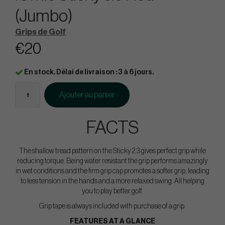
(Jumbo)
Grips de Golf
€20
En stock. Délai de livraison : 3 à 6 jours.
Ajouter au panier
FACTS
The shallow tread pattern on the Sticky 2.3 gives perfect grip while
reducing torque. Being water resistant the grip performs amazingly
in wet conditions and the firm grip cap promotes a softer grip, leading
to less tension in the hands and a more relaxed swing. All helping
you to play better golf.
Grip tape is always included with purchase of a grip.
FEATURES AT A GLANCE