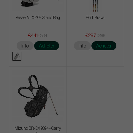
Vessel VLX 2.0 - Stand Bag
BGT Brava
€441
€297
€504
€396
Info
Acheter
Info
Acheter
Mizuno BR-DX 2024 - Carry