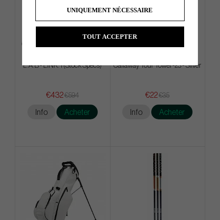
UNIQUEMENT NÉCESSAIRE
TOUT ACCEPTER
L.A.B - LINK. 1 (Stock Specs)
Callaway Tour Towel -23 - Silver
€432
€22
€594
€35
Info
Acheter
Info
Acheter