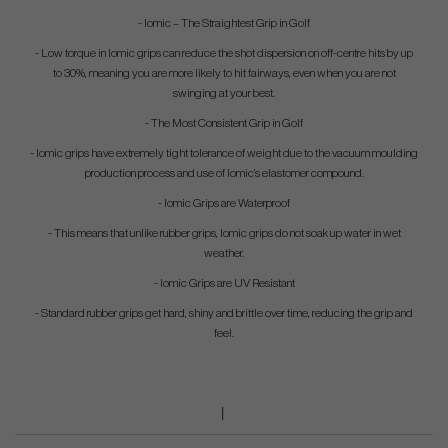
- Iomic – The Straightest Grip in Golf
- Low torque in Iomic grips can reduce the shot dispersion on off-centre hits by up
to 30%, meaning you are more likely to hit fairways, even when you are not
swinging at your best.
- The Most Consistent Grip in Golf
- Iomic grips have extremely tight tolerance of weight due to the vacuum moulding
production process and use of Iomic’s elastomer compound.
- Iomic Grips are Waterproof
- This means that unlike rubber grips, Iomic grips do not soak up water in wet
weather.
- Iomic Grips are UV Resistant
- Standard rubber grips get hard, shiny and brittle over time, reducing the grip and
feel.