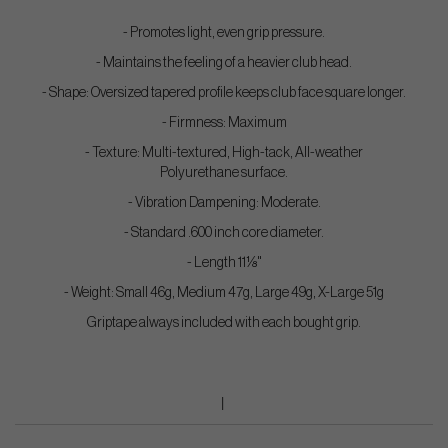
- Promotes light, even grip pressure.
- Maintains the feeling of a heavier club head.
- Shape: Oversized tapered profile keeps club face square longer.
- Firmness: Maximum
- Texture: Multi-textured, High-tack, All-weather
Polyurethane surface.
- Vibration Dampening: Moderate.
- Standard .600 inch core diameter.
- Length 11⅛"
- Weight: Small 46g, Medium 47g, Large 49g, X-Large 51g
Griptape always included with each bought grip.