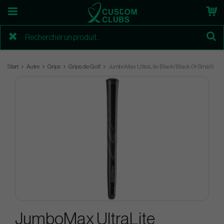
Start
Autre
Grips
Grips de Golf
JumboMax UltraLite Black/Black (X-Small)
JumboMax UltraLite