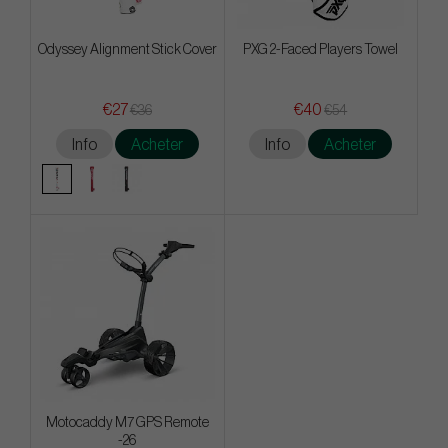
Odyssey Alignment Stick Cover
PXG 2-Faced Players Towel
€27
€40
€36
€54
Info
Acheter
Info
Acheter
Motocaddy M7 GPS Remote
-26