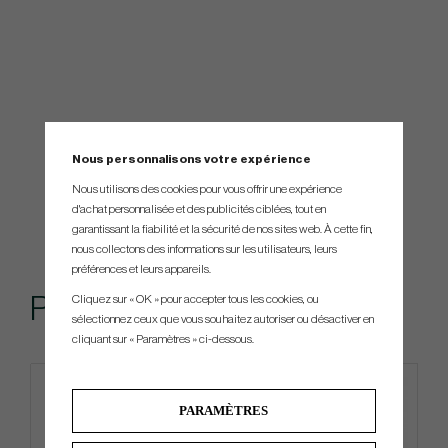
Nous personnalisons votre expérience
Nous utilisons des cookies pour vous offrir une expérience
d'achat personnalisée et des publicités ciblées, tout en
garantissant la fiabilité et la sécurité de nos sites web. À cette fin,
nous collectons des informations sur les utilisateurs, leurs
préférences et leurs appareils.
Produits similaires
Cliquez sur « OK » pour accepter tous les cookies, ou
sélectionnez ceux que vous souhaitez autoriser ou désactiver en
cliquant sur « Paramètres » ci-dessous.
PARAMÈTRES