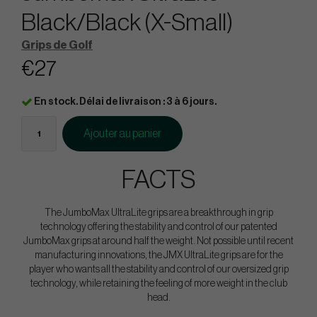
Black/Black (X-Small)
Grips de Golf
€27
En stock. Délai de livraison : 3 à 6 jours.
Ajouter au panier
FACTS
The JumboMax UltraLite grips are a breakthrough in grip
technology offering the stability and control of our patented
JumboMax grips at around half the weight. Not possible until recent
manufacturing innovations, the JMX UltraLite grips are for the
player who wants all the stability and control of our oversized grip
technology, while retaining the feeling of more weight in the club
head.