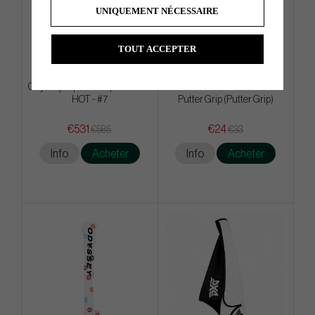
UNIQUEMENT NÉCESSAIRE
TOUT ACCEPTER
Odyssey Square 2 Square TRI-
Winn ProX 1.32 2023 Black
HOT - #7
Putter Grip (Putter Grip)
€531
€24
€585
€33
Info
Acheter
Info
Acheter