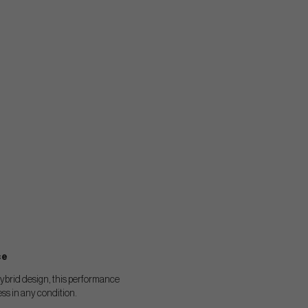
ce
hybrid design, this performance
ss in any condition.