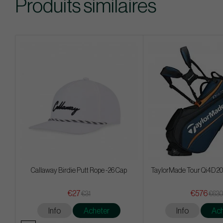
Produits similaires
Callaway Birdie Putt Rope -26 Cap
TaylorMade Tour Qi4D 20
€27
€576
€31
€630
Info
Acheter
Info
Ach