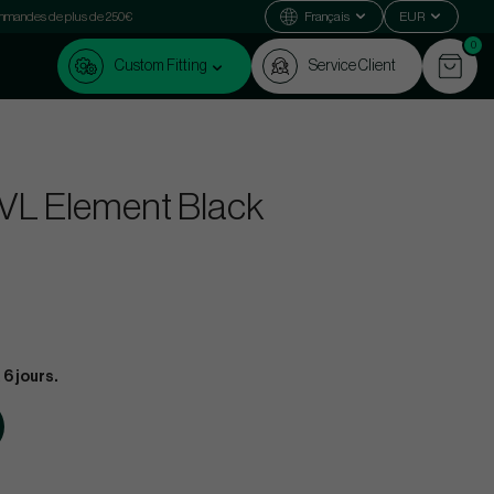
commandes de plus de 250€
Français
EUR
0
Custom Fitting
Service Client
VL Element Black
 6 jours.