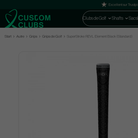
Excellent sur Trustpi
Clubs de Golf
Shafts
Sacs
Start
Autre
Grips
Grips de Golf
SuperStroke REVL Element Black (Standard)