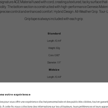
signature ACE Material fused with cord, creating a textured, tacky surface that 
midity. The bottom section is constructed with high-performance Genesis Material
r precise control and enhanced comfort. Hybrid Design. All-Weather Grip. Tour
Grip tape is always included with each grip.
Standard
Length: 10.44"
Weight: 50g
Core: 0.60"
Diameter: 1.11”
Midsize
Length: 10.44"
Weight: 60g
Core: 0.60"
ons votre expérience
Diameter: 1.25”
s pour vous offrir une expérience d'achat personnalisée et des publicités ciblées, tout en garantiss
*Diameter is measured at the butt end of the club grip.
. À cette fin, nous collectons des informations sur les utilisateurs, leurs préférences et leurs appar