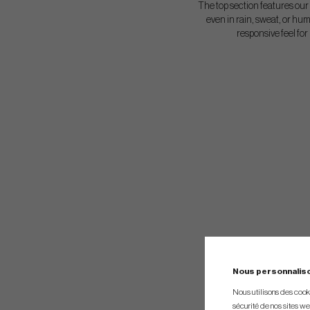
The top section features our 
even in rain, sweat, or hu
responsive feel fo
Nous personnalis
Nous utilisons des cookie
sécurité de nos sites web