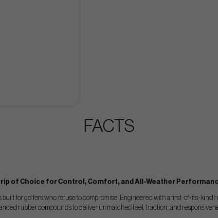
FACTS
rip of Choice for Control, Comfort, and All-Weather Performan
built for golfers who refuse to compromise. Engineered with a first-of-its-kind 
anced rubber compounds to deliver unmatched feel, traction, and responsivene