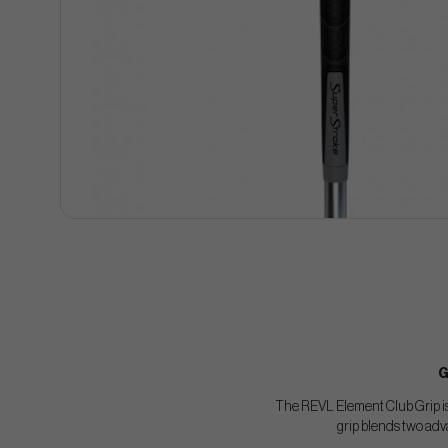
G
The REVL Element Club Grip is 
grip blends two adv