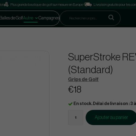
lot
Plus grande boutique de golf sur mesure en Europe
Livraison gratuite pour les 
Balles de Golf
Autre
Campagnes
SuperStroke RE
(Standard)
Grips de Golf
€18
En stock. Délai de livraison : 3 à
Ajouter au panier