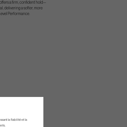
offers a firm, confident hold—
, delivering a softer, more
-Level Performance.
ant la fiabilité et la
eils.