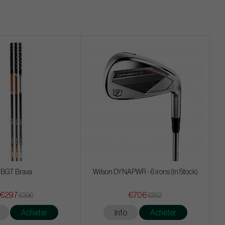
BGT Brava
Wilson DYNAPWR - 6 irons (In Stock)
€297
€706
€396
€882
Acheter
Info
Acheter