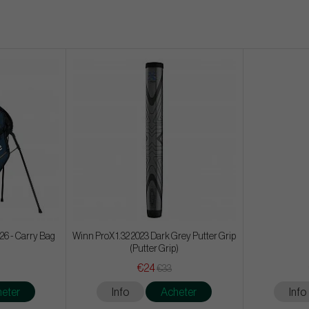
26 - Carry Bag
Winn ProX 1.32 2023 Dark Grey Putter Grip
(Putter Grip)
€24
€33
eter
Info
Acheter
Info