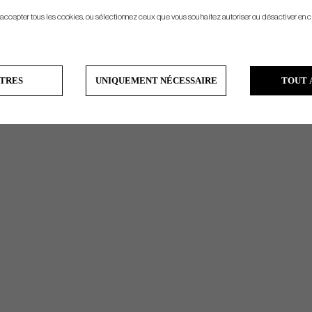
 accepter tous les cookies, ou sélectionnez ceux que vous souhaitez autoriser ou désactiver en c
TRES
UNIQUEMENT NÉCESSAIRE
TOUT 