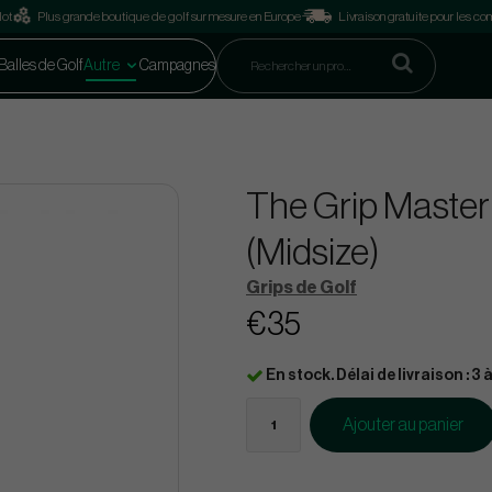
lot
Plus grande boutique de golf sur mesure en Europe
Livraison gratuite pour les 
Balles de Golf
Autre
Campagnes
The Grip Master
(Midsize)
Grips de Golf
€35
En stock. Délai de livraison : 3 à
Ajouter au panier