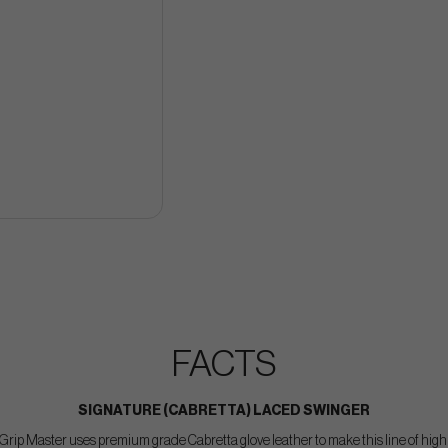
FACTS
SIGNATURE (CABRETTA) LACED SWINGER
rip Master uses premium grade Cabretta glove leather to make this line of hig