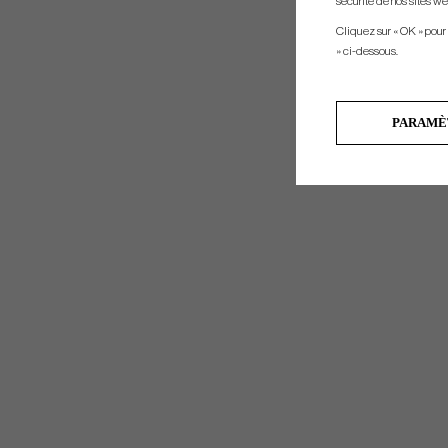
sécurité de nos sites web
Cliquez sur « OK » pour
» ci-dessous.
PARAMÈ