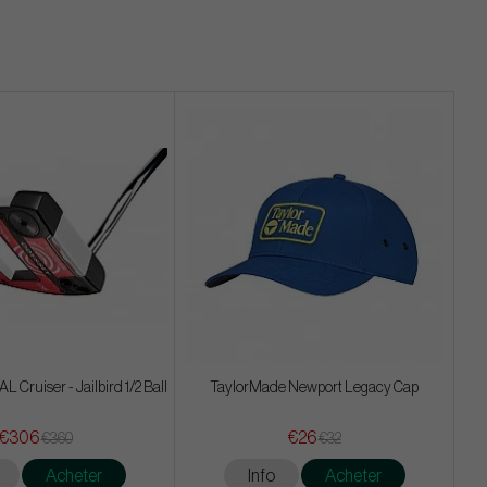
 Cruiser - Jailbird 1/2 Ball
TaylorMade Newport Legacy Cap
€306
€26
€360
€32
Acheter
Info
Acheter