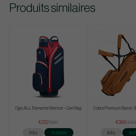
Produits similaires
Ogio ALL Elements Silencer - Cart Bag
Cobra Premium Stand -2
€252
€360
€387
€40
Info
Acheter
Info
Ach