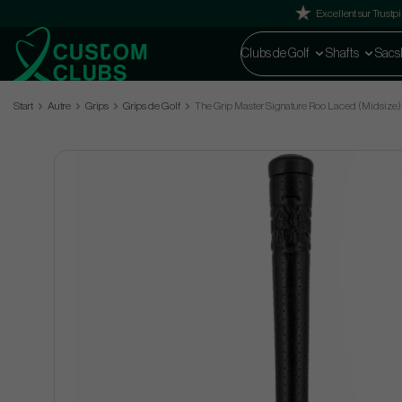
Excellent sur Trustpi
Clubs de Golf
Shafts
Sacs
Start
Autre
Grips
Grips de Golf
The Grip Master Signature Roo Laced (Midsize)