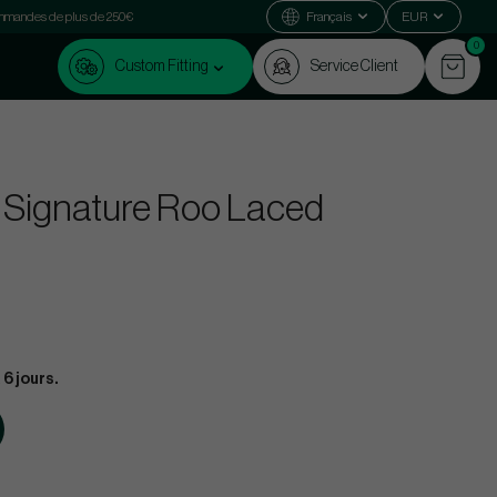
commandes de plus de 250€
Français
EUR
0
Custom Fitting
Service Client
 Signature Roo Laced
 6 jours.