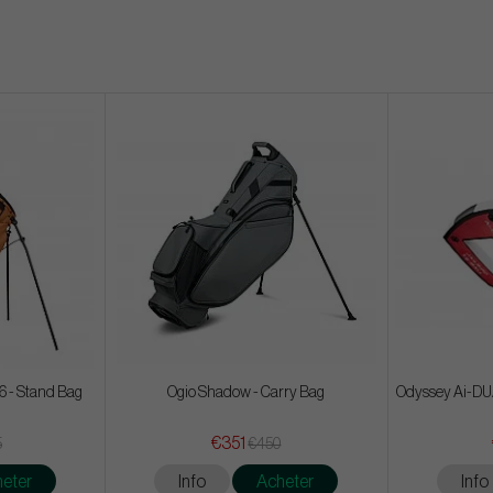
6 - Stand Bag
Ogio Shadow - Carry Bag
Odyssey Ai-DUAL
€351
5
€450
eter
Info
Acheter
Info