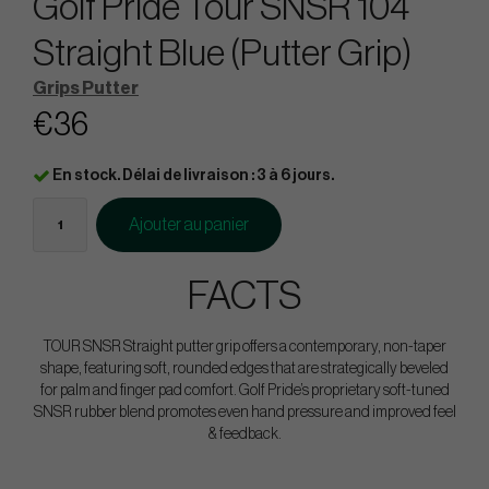
Golf Pride Tour SNSR 104
Straight Blue (Putter Grip)
Grips Putter
€36
En stock. Délai de livraison : 3 à 6 jours.
Ajouter au panier
FACTS
TOUR SNSR Straight putter grip offers a contemporary, non-taper
shape, featuring soft, rounded edges that are strategically beveled
for palm and finger pad comfort. Golf Pride’s proprietary soft-tuned
SNSR rubber blend promotes even hand pressure and improved feel
& feedback.