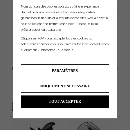
Nous utilisons des cookies pour vous offrir une expérience
d'achat personnalisée et des publicités ciblées, tout en
garantissant la fiabilité et la sécurité de nos sites web. À cette fin,
nous collectons des informations sur les utilisateurs, leurs
préférences et leurs appareils.
Cliquez sur « OK » pour accepter tous les cookies, ou
sélectionnez ceux que vous souhaitez autoriser ou désactiver en
cliquant sur « Paramètres » ci-dessous.
PXG Deluxe Carry - Stand Bag
Winn ProX 1.32 2023 Dark Grey
PARAMÈTRES
Putter Grip (Putter Grip)
UNIQUEMENT NÉCESSAIRE
€269
€24
€342
€33
Info
Acheter
Info
Acheter
TOUT ACCEPTER