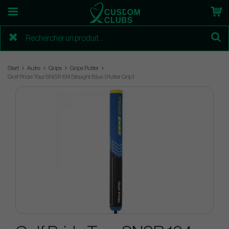
Start
Autre
Grips
Grips Putter
Golf Pride Tour SNSR 104 Straight Blue (Putter Grip)