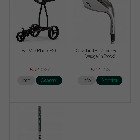
Big Max Blade IP 2.0
Cleveland RTZ Tour Satin -
Wedge (In Stock)
€314
€144
€387
€178
Info
Acheter
Info
Acheter