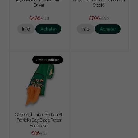
Driver
Stock)
€468
€706
€531
€882
Info
Acheter
Info
Acheter
Limited edition
Odyssey Limited Edition St.
Patricks Day Blade Putter
Headcover
€36
€57