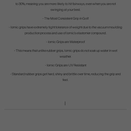
to 30%, meaning you are more likely to hit fairways, even when you are not
swinging at your best.
- The Most Consistent Grip in Golf
- Iomic grips have extremely tight tolerance of weight due to the vacuum moulding
production process and use of Iomic’s elastomer compound.
- Iomic Grips are Waterproof
- This means that unlike rubber grips, Iomic grips do not soak up water in wet
weather.
- Iomic Grips are UV Resistant
- Standard rubber grips get hard, shiny and brittle over time, reducing the grip and
feel.