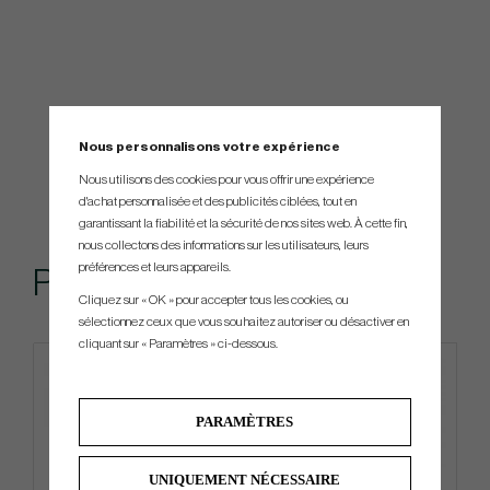
Nous personnalisons votre expérience
Nous utilisons des cookies pour vous offrir une expérience
d'achat personnalisée et des publicités ciblées, tout en
garantissant la fiabilité et la sécurité de nos sites web. À cette fin,
nous collectons des informations sur les utilisateurs, leurs
préférences et leurs appareils.
Produits similaires
Cliquez sur « OK » pour accepter tous les cookies, ou
sélectionnez ceux que vous souhaitez autoriser ou désactiver en
cliquant sur « Paramètres » ci-dessous.
PARAMÈTRES
UNIQUEMENT NÉCESSAIRE