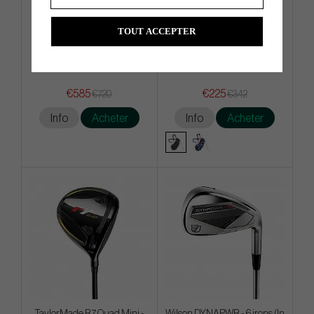
TOUT ACCEPTER
Cobra x Vessel Core Staff Bag
Mizuno BR-DX 2024 - Carry
Bag
€585
€225
€720
€342
Info
Acheter
Info
Acheter
TaylorMade R7 Quad Mini -
Wilson DYNAPWR - 6 irons (In