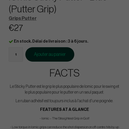
(Putter Grip)
Grips Putter
€27
En stock. Délai de livraison : 3 à 6 jours.
Ajouter au panier
FACTS
Le Sticky Putter est le grip le plus populaire de Iomic pour le swing et
le plus populaire pour le putter en un seul paquet.
Le ruban adhésif est toujours inclus à l'achat d'une poignée.
FEATURES AT A GLANCE
- Iomic – The Straightest Grip in Golf
- Low torque in Iomic grips can reduce the shot dispersion on off-centre hits by up