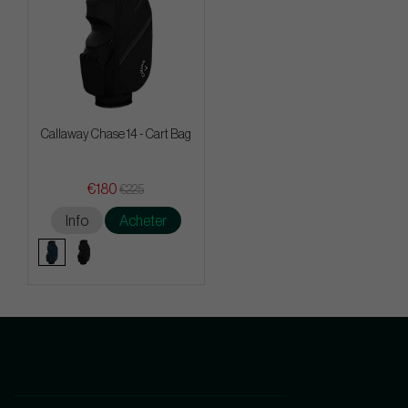
Callaway Chase 14 - Cart Bag
€180
€225
Info
Acheter