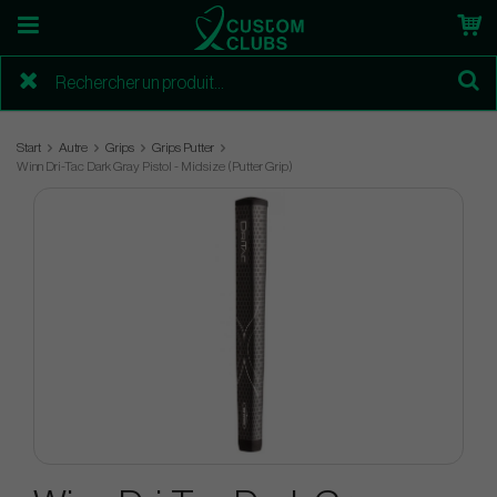
Start
Autre
Grips
Grips Putter
Winn Dri-Tac Dark Gray Pistol - Midsize (Putter Grip)