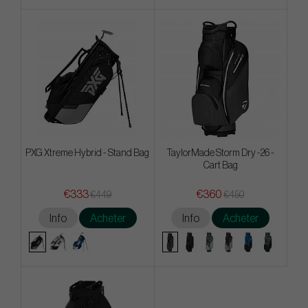
PXG Xtreme Hybrid - Stand Bag
TaylorMade Storm Dry -26 -
Cart Bag
€333
€360
€449
€450
Info
Acheter
Info
Acheter