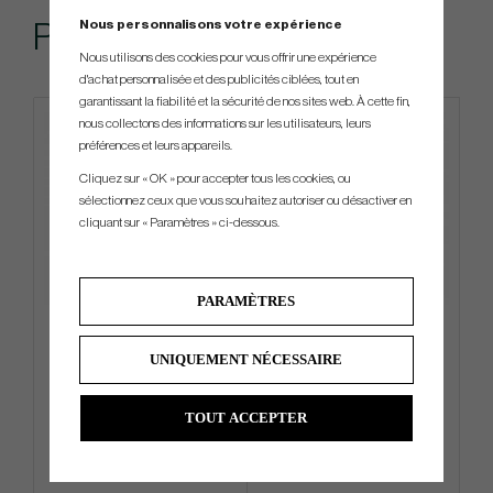
Nous personnalisons votre expérience
Produits similaires
Nous utilisons des cookies pour vous offrir une expérience
d'achat personnalisée et des publicités ciblées, tout en
garantissant la fiabilité et la sécurité de nos sites web. À cette fin,
nous collectons des informations sur les utilisateurs, leurs
préférences et leurs appareils.
Cliquez sur « OK » pour accepter tous les cookies, ou
sélectionnez ceux que vous souhaitez autoriser ou désactiver en
cliquant sur « Paramètres » ci-dessous.
PARAMÈTRES
TaylorMade Tour Qi4D 2026 -
Wilson Staff Model MT22
Carry Bag
UNIQUEMENT NÉCESSAIRE
€576
€270
€630
€315
TOUT ACCEPTER
Info
Acheter
Info
Acheter