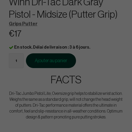
Winn Dri-Tac Dark Gray
Pistol - Midsize (Putter Grip)
Grips Putter
€17
En stock. Délai de livraison : 3 à 6 jours.
Ajouter au panier
FACTS
Dri-Tac Jumbo Pistol Lite, Oversize grip helps to stabilize wrist action.
Weighs the same as a standard grip, will not change the head weight
of putters. Dri-Tac performance material offers the ultimate in
comfort, feel and slip-resistance in all-weather conditions. Optimum
design & pattern promoting pure putting strokes.