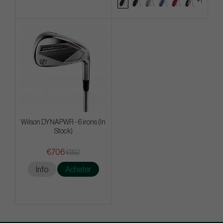
+1
Wilson DYNAPWR - 6 irons (In
Stock)
€706
€882
Info
Acheter