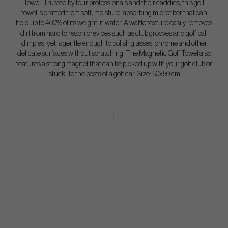
Towel. Trusted by tour professionals and their caddies, this golf
towel is crafted from soft, moisture-absorbing microfiber that can
hold up to 400% of its weight in water. A waffle texture easily removes
dirt from hard to reach crevices such as club grooves and golf ball
dimples, yet is gentle enough to polish glasses, chrome and other
delicate surfaces without scratching. The Magnetic Golf Towel also
features a strong magnet that can be picked up with your golf club or
“stuck” to the posts of a golf car. Size: 50x50 cm.