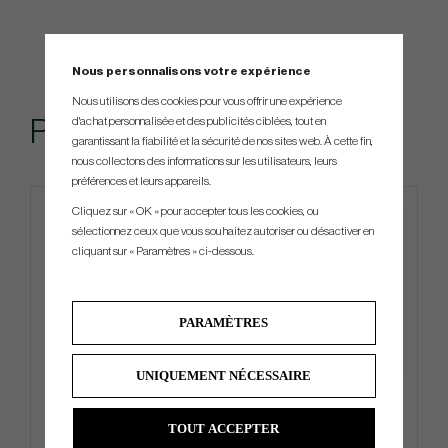
Nous personnalisons votre expérience
Nous utilisons des cookies pour vous offrir une expérience
d'achat personnalisée et des publicités ciblées, tout en
Produits similaires
garantissant la fiabilité et la sécurité de nos sites web. À cette fin,
nous collectons des informations sur les utilisateurs, leurs
préférences et leurs appareils.
Cliquez sur « OK » pour accepter tous les cookies, ou
sélectionnez ceux que vous souhaitez autoriser ou désactiver en
cliquant sur « Paramètres » ci-dessous.
PARAMÈTRES
UNIQUEMENT NÉCESSAIRE
Accra - iSeries Wood
Mizuno BR-D3 2024 - Carry
Bag
TOUT ACCEPTER