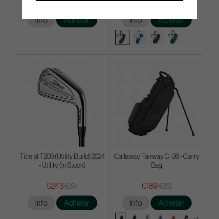
€90
€180
€126
€270
Info
Acheter
Info
Acheter
Titleist T200 (Utility Build) 2024
Callaway Fairway C -26 - Carry
- Utility (In Stock)
Bag
€243
€189
€297
€252
Info
Acheter
Info
Acheter