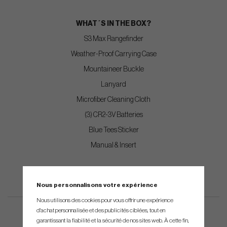
WHAT´S IN THE BOX?
S3 Max Rangefinder
Weather-Proof Carrying Case
Mountaineer Buckle
Lanyard
Microfiber Cleaning Cloth
(3) CR2-3V Batteries
Blue Tees Sticker
Manual & Insert
Nous personnalisons votre expérience
Nous utilisons des cookies pour vous offrir une expérience
d'achat personnalisée et des publicités ciblées, tout en
garantissant la fiabilité et la sécurité de nos sites web. À cette fin,