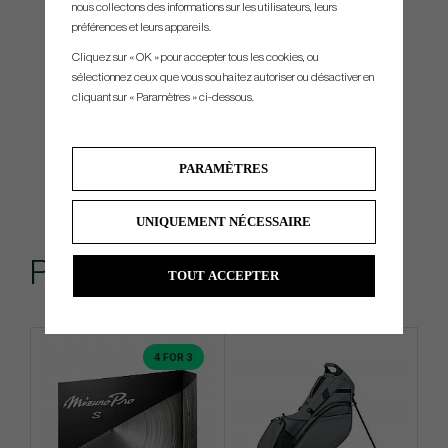
nous collectons des informations sur les utilisateurs, leurs
préférences et leurs appareils.
Cliquez sur « OK » pour accepter tous les cookies, ou
sélectionnez ceux que vous souhaitez autoriser ou désactiver en
cliquant sur « Paramètres » ci-dessous.
PARAMÈTRES
UNIQUEMENT NÉCESSAIRE
Produits similaires
TOUT ACCEPTER
4 FOR 3