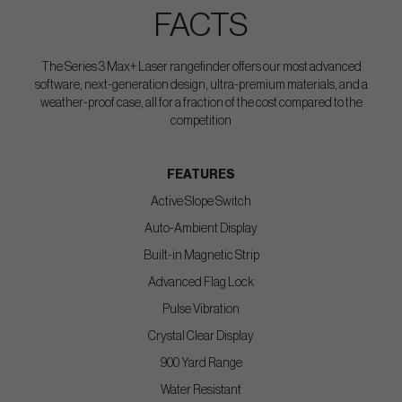
FACTS
The Series 3 Max+ Laser rangefinder offers our most advanced
software, next-generation design, ultra-premium materials, and a
weather-proof case, all for a fraction of the cost compared to the
competition
FEATURES
Active Slope Switch
Auto-Ambient Display
Built-in Magnetic Strip
Advanced Flag Lock
Pulse Vibration
Crystal Clear Display
900 Yard Range
Water Resistant