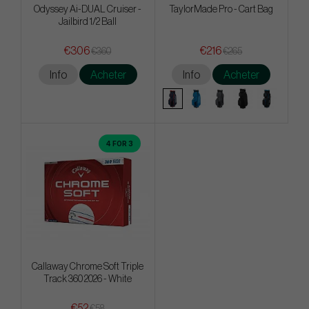
Odyssey Ai-DUAL Cruiser -
TaylorMade Pro - Cart Bag
Jailbird 1/2 Ball
€306
€216
€360
€265
Info
Acheter
Info
Acheter
4 FOR 3
Callaway Chrome Soft Triple
Track 360 2026 - White
€52
€58