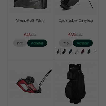
Mizuno Pro S - White
Ogio Shadow - Carry Bag
€48
€351
€57
€450
Info
Acheter
Info
Acheter
+2