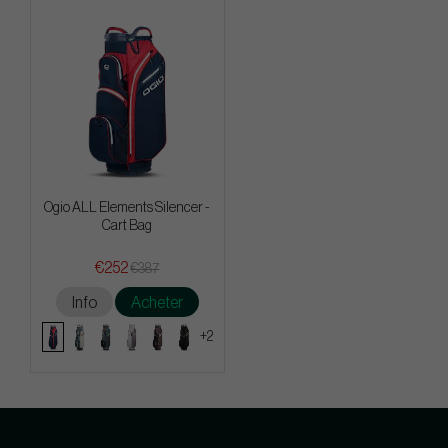
Ogio ALL Elements Silencer -
Cart Bag
€252
€387
Info
Acheter
+2