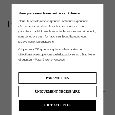
Nous personnalisons votre expérience
Nous utilisons des cookies pour vous offrir une expérience
Produits similaires
d'achat personnalisée et des publicités ciblées, tout en
garantissant la fiabilité et la sécurité de nos sites web. À cette fin,
nous collectons des informations sur les utilisateurs, leurs
préférences et leurs appareils.
Limited edition
Cliquez sur « OK » pour accepter tous les cookies, ou
sélectionnez ceux que vous souhaitez autoriser ou désactiver en
cliquant sur « Paramètres » ci-dessous.
PARAMÈTRES
UNIQUEMENT NÉCESSAIRE
Callaway Supersoft Limited
Ping Hoofer Ltd Mosaic - Carry
Edition -26 Distressed Teal
Bag
Stripe
TOUT ACCEPTER
€31
€270
€36
€324