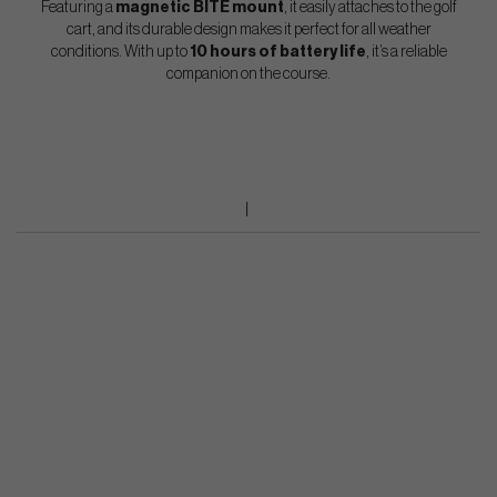
Featuring a
magnetic BITE mount
, it easily attaches to the golf
cart, and its durable design makes it perfect for all weather
conditions. With up to
10 hours of battery life
, it’s a reliable
companion on the course.