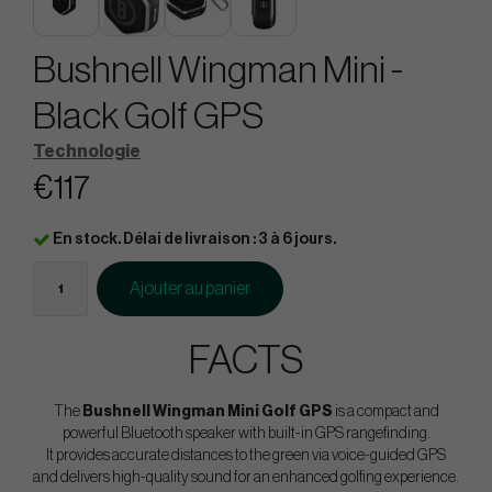
Bushnell Wingman Mini -
Black Golf GPS
Technologie
€117
En stock. Délai de livraison : 3 à 6 jours.
Ajouter au panier
FACTS
The
Bushnell Wingman Mini Golf GPS
is a compact and
powerful Bluetooth speaker with built-in GPS rangefinding.
It provides accurate distances to the green via voice-guided GPS
and delivers high-quality sound for an enhanced golfing experience.