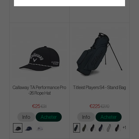
Info
Acheter
Info
Acheter
Callaway TA Performance Pro
Titleist Players S4 - Stand Bag
-26 Rope Hat
€25
€225
€31
€270
Info
Acheter
Info
Acheter
+1