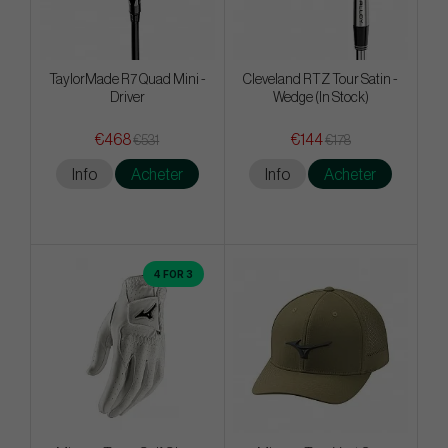
TaylorMade R7 Quad Mini -
Cleveland RTZ Tour Satin -
Driver
Wedge (In Stock)
€468
€144
€531
€178
Info
Acheter
Info
Acheter
4 FOR 3