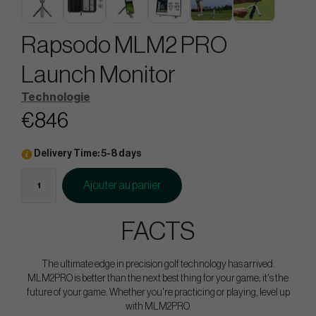
Rapsodo MLM2 PRO
Launch Monitor
Technologie
€846
Delivery Time: 5-8 days
Ajouter au panier
FACTS
The ultimate edge in precision golf technology has arrived.
MLM2PRO is better than the next best thing for your game; it's the
future of your game. Whether you're practicing or playing, level up
with MLM2PRO.