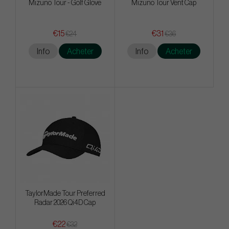
Mizuno Tour - Golf Glove
Mizuno Tour Vent Cap
€15
€31
€24
€36
Info
Acheter
Info
Acheter
TaylorMade Tour Preferred
Radar 2026 Qi4D Cap
€22
€32