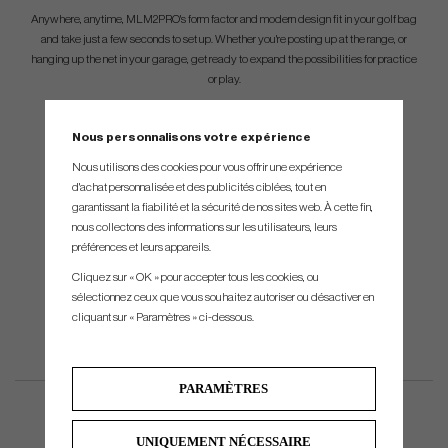
Anywhere, anytime, MLM2PRO's form factor and modern design fit in your golf bag
and take just a few seconds to set up. Whether you're posting up at the range, or
hanging up the net in your garage, get ready to expand the possibilities for practice
or play.
Access to 30,000+ Golf Courses.
Nous personnalisons votre expérience
The ML2MPRO pairs with your phone to give you professional grade, multi-
Nous utilisons des cookies pour vous offrir une expérience
dimensional visibility, a virtual Rapsodo Range, and thousands of Rapsodo
d'achat personnalisée et des publicités ciblées, tout en
simulated golf courses so your game goes wherever you go.
garantissant la fiabilité et la sécurité de nos sites web. À cette fin,
nous collectons des informations sur les utilisateurs, leurs
préférences et leurs appareils.
Cliquez sur « OK » pour accepter tous les cookies, ou
sélectionnez ceux que vous souhaitez autoriser ou désactiver en
cliquant sur « Paramètres » ci-dessous.
PARAMÈTRES
UNIQUEMENT NÉCESSAIRE