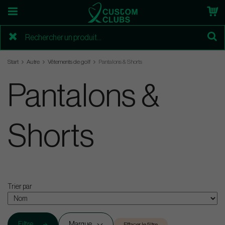
Start
Autre
Vêtements de golf
Pantalons & Shorts
Pantalons &
Shorts
Trier par
Filtre
Marque
Effacer le filtre