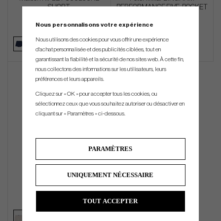
SHORT
PERFORMANCE FIVE-POCKET
PANT
Nous personnalisons votre expérience
€168
€171
Nous utilisons des cookies pour vous offrir une expérience
d'achat personnalisée et des publicités ciblées, tout en
garantissant la fiabilité et la sécurité de nos sites web. À cette fin,
nous collectons des informations sur les utilisateurs, leurs
préférences et leurs appareils.
Cliquez sur « OK » pour accepter tous les cookies, ou
sélectionnez ceux que vous souhaitez autoriser ou désactiver en
cliquant sur « Paramètres » ci-dessous.
PARAMÈTRES
Peter Millar SURGE
UNIQUEMENT NÉCESSAIRE
PERFORMANCE SHORT
€126
TOUT ACCEPTER