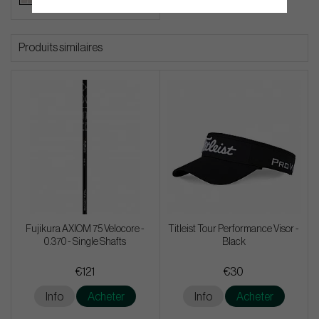
Produits similaires
Fujikura AXIOM 75 Velocore -
Titleist Tour Performance Visor -
0.370 - Single Shafts
Black
€121
€30
Info
Acheter
Info
Acheter