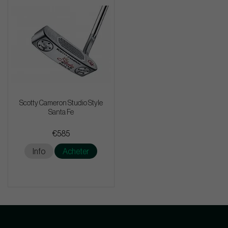
Scotty Cameron Studio Style
Santa Fe
€585
Info
Acheter