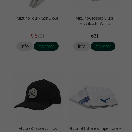
Mizuno Tour - Golf Glove
Mizuno Crossed Clubs
Meshback - White
€15
€31
€24
Info
Acheter
Info
Acheter
Mizuno Crossed Clubs
Mizuno RB Retro Stripe Towel -