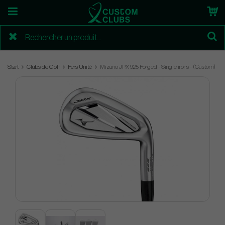
Start
Clubs de Golf
Fers Unité
Mizuno JPX 925 Forged - Single irons - (Custom)