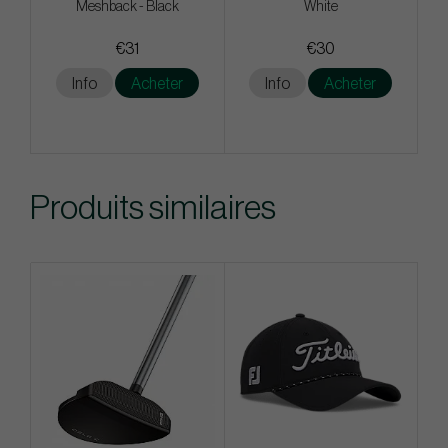
Meshback - Black
White
€31
€30
Info
Acheter
Info
Acheter
Produits similaires