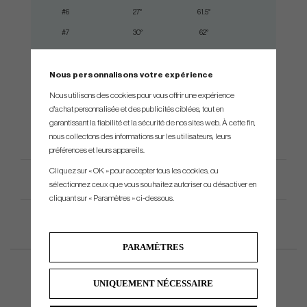
#6
27°
61.5°
37.75"
#7
30°
62°
37.25"
#8
34°
62.5°
36.75"
#9
38°
63°
36.25"
Nous personnalisons votre expérience
#Pw
43°
63.5°
35.75"
Nous utilisons des cookies pour vous offrir une expérience
d'achat personnalisée et des publicités ciblées, tout en
#Gw
48°
64°
35.50"
garantissant la fiabilité et la sécurité de nos sites web. À cette fin,
nous collectons des informations sur les utilisateurs, leurs
préférences et leurs appareils.
Cliquez sur « OK » pour accepter tous les cookies, ou
Spécification du produit
sélectionnez ceux que vous souhaitez autoriser ou désactiver en
cliquant sur « Paramètres » ci-dessous.
PARAMÈTRES
UNIQUEMENT NÉCESSAIRE