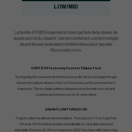
LOW/MID
La famille JPX 925 Forged est la fusion parfaite de la vitesse, de
la précision et du ressenti. Ces fers combinent une technologie
de pointe avec la sensation emblématique pour laquelle
Mizuno est connu.
CORTECH featuring Contour Ellipse Face
By integrating this advanced multi-thickness face profile, Mizuno has bridged the gap
between the explosive distance of the Hot Metal series and the unmatched feel of
forged irons. This new design optimises ball speed across the entire face, ensuring
consistent performance even on off-centre strikes.
GRAIN FLOW FORGED HD
Forged to deliver the ultimate feel and feedback. The long irons (4-7) are forged from
Chromoly 4120 that blends strength and malleability for unparalleled speed and
adjustability. Short irons (8-GW) are forged from 1025E Pure Select Mild Carbon Steel,