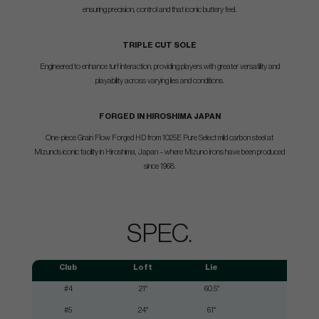
ensuring precision, control and that iconic buttery feel.
TRIPLE CUT SOLE
Engineered to enhance turf interaction, providing players with greater versatility and
playability across varying lies and conditions.
FORGED IN HIROSHIMA JAPAN
One-piece Grain Flow Forged HD from 1025E Pure Select mild carbon steel at
Mizuno's iconic facility in Hiroshima, Japan – where Mizuno irons have been produced
since 1968.
SPEC.
Club
Loft
Lie
Length
#4
21°
60.5°
38.75"
#5
24°
61°
38.25"