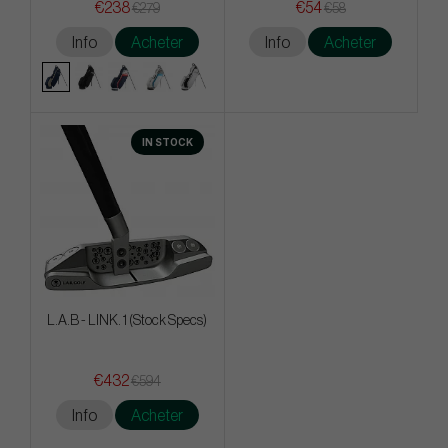
€238
€54
€279
€58
Info
Acheter
Info
Acheter
IN STOCK
L.A.B - LINK. 1 (Stock Specs)
€432
€594
Info
Acheter