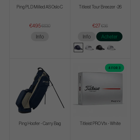
Ping PLD Milled AS Oslo C
Titleist Tour Breezer -26
€495
€27
€630
€36
Info
Info
Acheter
4 FOR 3
Ping Hoofer - Carry Bag
Titleist PRO V1x - White