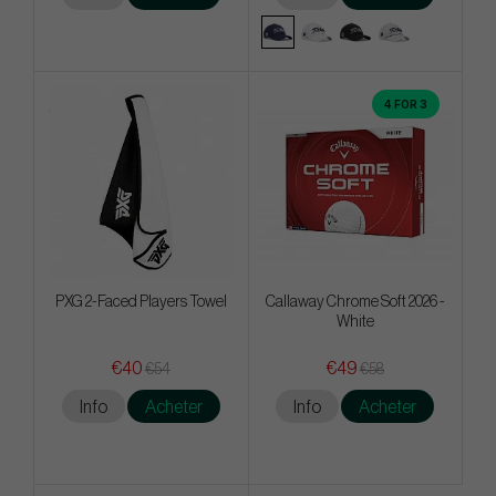
4 FOR 3
PXG 2-Faced Players Towel
Callaway Chrome Soft 2026 -
White
€40
€49
€54
€58
Info
Acheter
Info
Acheter