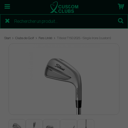
Start
Clubs de Golf
Fers Unité
Titleist T150 2025 - Single Irons (custom)