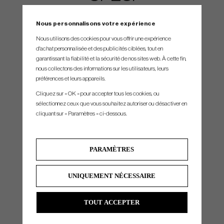
Club
Loft
Lie
Nous personnalisons votre expérience
#3
19°
61°
Nous utilisons des cookies pour vous offrir une expérience
d'achat personnalisée et des publicités ciblées, tout en
#4
22°
61.5°
garantissant la fiabilité et la sécurité de nos sites web. À cette fin,
#5
25°
62°
nous collectons des informations sur les utilisateurs, leurs
préférences et leurs appareils.
#6
28°
62.5°
Cliquez sur « OK » pour accepter tous les cookies, ou
#7
32°
63°
sélectionnez ceux que vous souhaitez autoriser ou désactiver en
#8
36°
63.5°
cliquant sur « Paramètres » ci-dessous.
#9
40°
64°
#Pw
44°
64°
PARAMÈTRES
#W
48°
64°
*Swingweight is set to standard shaft,grip,length & lie. When you make other choices of shaft,grip,length & lie.
UNIQUEMENT NÉCESSAIRE
Swingweight might be slightly different.
All manufacturers always tries to build all clubs as close to standard as possible
TOUT ACCEPTER