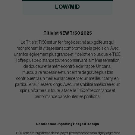
LOW/MID
Titleist NEW T150 2025
Le Titleist T150 est un fer forgé destiné aux golfeurs qui
recherchent la vitesse sans compromettre la précision. Avec
une tête légèrement plus grande et 1° de loft en plus que le T100,
il offre plus de distance tout en conservant la même sensation
de douceur et le même contrôle de frappe. Un canal
musculaire redessiné et un centre de gravité plus bas
contribuent à un meilleur lancement et un meilleur carry, en
particulier sur les fers longs. Avec une stabilité améliorée et un
spin uniforme sur toute la face, le T150 offre confiance et
performance dans toutes les positions.
Confidence-Inpsiring Forged Design
T150 Irons are forged into a classic, player-preferred shape with a slightly larger head