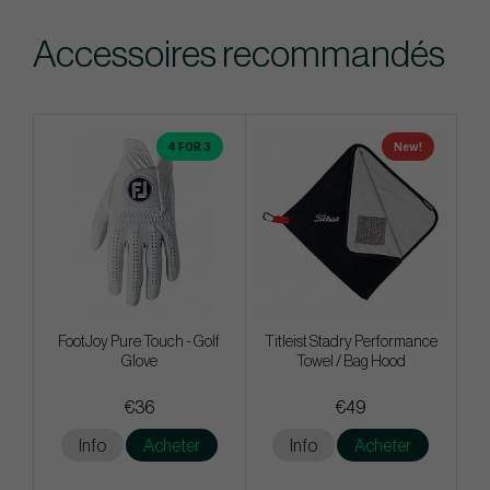
Accessoires recommandés
4 FOR 3
New!
FootJoy Pure Touch - Golf
Titleist Stadry Performance
Glove
Towel / Bag Hood
€36
€49
Info
Acheter
Info
Acheter