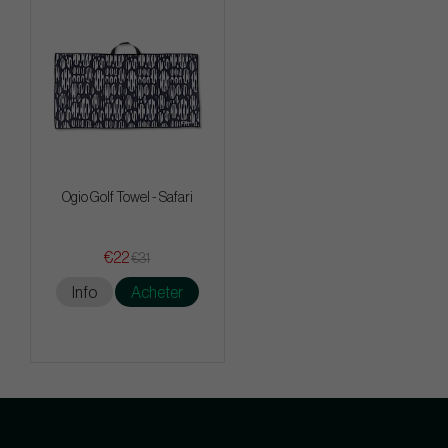
Ogio Golf Towel - Safari
€22
€31
Info
Acheter