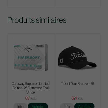
Produits similaires
Callaway Supersoft Limited
Titleist Tour Breezer -26
Edition -26 Distressed Teal
Stripe
€31
€27
€36
€36
Info
Acheter
Info
Acheter