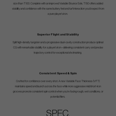
size than T100. Complete with an improved Variable Bounce Sole, T150 offers added
stability and confidence with the same buttery feel and turf interaction you’d expect from
a pure player’s iron.
Superior Flight and Stability
Split high-density tungsten and a progressive dual-cavity construction produce optimal
CG with remarkable stability for a player’s iron—delivering consistent carry and precise
trajectory control for exceptional shotmaking.
Consistent Speed & Spin
Crafted for confidence over every shot. A new Variable Face Thickness (VFT)
maintains speed and launch across the face while more aggressive mid/short-iron
grooves promote consistent spin control when you’re facing rough, wet conditions, or
potential fliers.
SPEC.