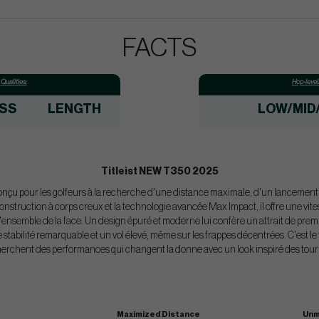
FACTS
Qualities:
Hcp-level
SS
LENGTH
LOW/MID
Titleist NEW T350 2025
onçu pour les golfeurs à la recherche d'une distance maximale, d'un lancement é
nstruction à corps creux et la technologie avancée Max Impact, il offre une vite
ensemble de la face. Un design épuré et moderne lui confère un attrait de premie
stabilité remarquable et un vol élevé, même sur les frappes décentrées. C'est le f
erchent des performances qui changent la donne avec un look inspiré des tour
s
Maximized Distance
Unm