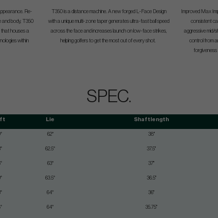
appearance. Re-
T350 is a distance machine. A new forged L-Face Design
Improved Max Impa
ce and body, T350
with a unique multi-zone taper generates ultra-fast ball speed
consistent ca
e that houses a
across the face and increases launch on low-face strikes,
aggressive mid/s
nologies within
helping golfers to get the most out of every shot.
control from an
forgiveness 
SPEC.
ft
Lie
Shaftlength
°
62°
38"
°
62.5°
37.5"
°
63°
37"
°
63.5°
36.5"
°
64°
36"
°
64°
35.75"