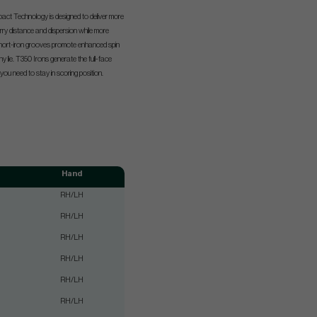
ct Technology is designed to deliver more
rry distance and dispersion while more
hort-iron grooves promote enhanced spin
y lie. T350 Irons generate the full-face
you need to stay in scoring position.
Hand
RH/LH
RH/LH
RH/LH
RH/LH
RH/LH
RH/LH