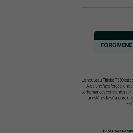
FORGIVENE
Le nouveau Titleist T350 est c
Avec une face forgée, une co
performances constantes sur l'
tungstène divisé assure une 
rech
Pure Good Look