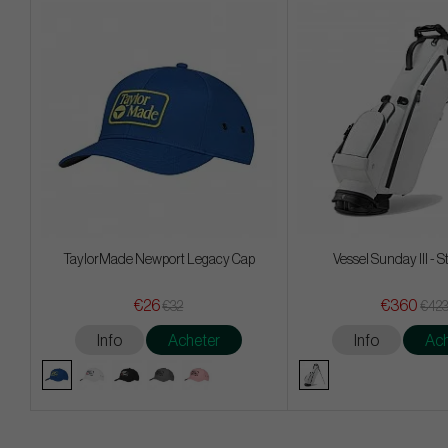
TaylorMade Newport Legacy Cap
Vessel Sunday III - 
€26
€360
€32
€42
Info
Acheter
Info
Ach