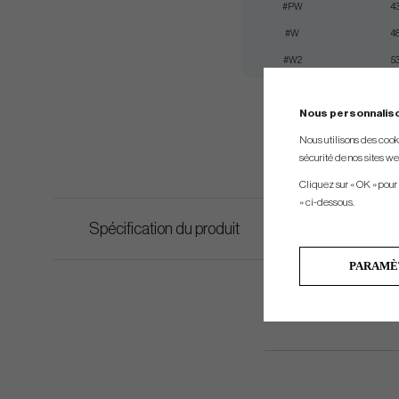
#PW
43
#W
48
#W2
53
Nous personnalis
Nous utilisons des cookie
sécurité de nos sites web
Cliquez sur « OK » pour
» ci-dessous.
Spécification du produit
PARAMÈ