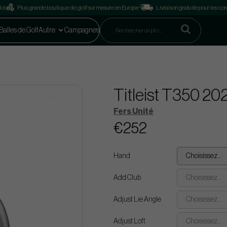
lot
Plus grande boutique de golf sur mesure en Europe
Livraison gratuite pour les 
Balles de Golf
Autre
Campagnes
Titleist T350 202
Fers Unité
€252
Hand
Choisissez...
Add Club
Choisissez...
Adjust Lie Angle
Choisissez...
Adjust Loft
Choisissez...