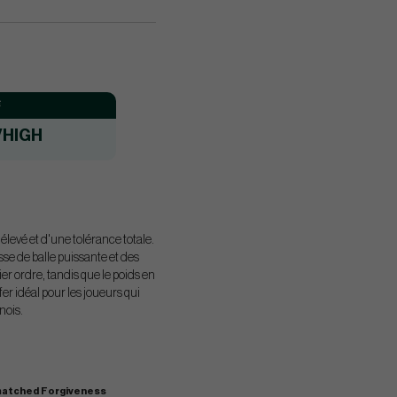
:
/HIGH
levé et d'une tolérance totale.
sse de balle puissante et des
r ordre, tandis que le poids en
er idéal pour les joueurs qui
nois.
atched Forgiveness