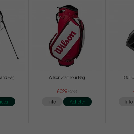
Stand Bag
Wilson Staff Tour Bag
TOULON
€629
3
€783
eter
Info
Acheter
Info