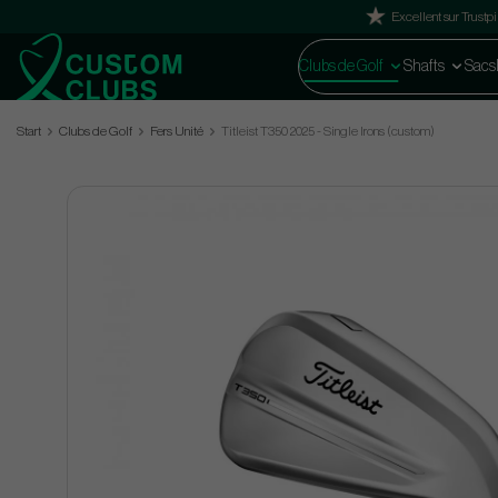
Excellent sur Trustpi
Clubs de Golf
Shafts
Sacs
Start
Clubs de Golf
Fers Unité
Titleist T350 2025 - Single Irons (custom)