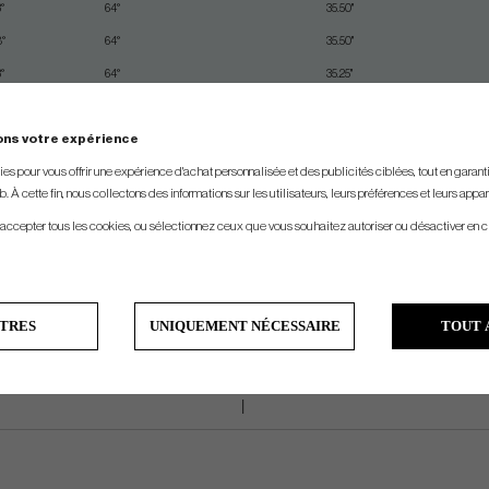
°
64°
35.50"
°
64°
35.50"
°
64°
35.25"
*Swingweight is set to standard shaft,grip,length & lie. When you make other choices of shaft,grip,length & lie. Swingweight might be slightly different.
ons votre expérience
All manufacturers always tries to build all clubs as close to standard as possible
s pour vous offrir une expérience d'achat personnalisée et des publicités ciblées, tout en garantiss
. À cette fin, nous collectons des informations sur les utilisateurs, leurs préférences et leurs appar
 accepter tous les cookies, ou sélectionnez ceux que vous souhaitez autoriser ou désactiver en c
TRES
UNIQUEMENT NÉCESSAIRE
TOUT 