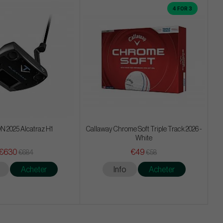
4 FOR 3
 2025 Alcatraz H1
Callaway Chrome Soft Triple Track 2026 -
White
€630
€49
€684
€58
Acheter
Info
Acheter