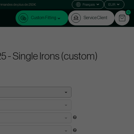
commandes de plus de 250€
Français
EUR
0
Custom Fitting
Service Client
5 - Single Irons (custom)