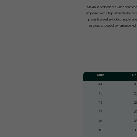
Maximum performance with a sharper 
engineered with a high-strength steel fa
presents a sleeker-looking head shap
surprising amount of performance tech
Club
Lo
#4
20
#5
23
#6
26
#7
29
#8
33
#9
38