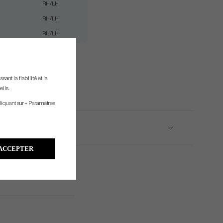
RH/LH
RH/LH
RH/LH
ant la fiabilité et la
eils.
liquant sur « Paramètres
ACCEPTER