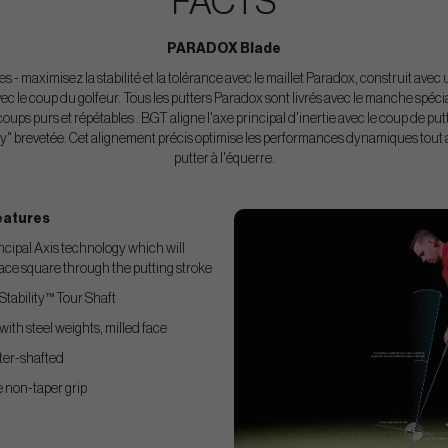
FACTS
PARADOX Blade
s - maximisez la stabilité et la tolérance avec le maillet Paradox, construit avec
vec le coup du golfeur.
Tous les putters Paradox sont livrés avec le manche spéci
 coups purs et répétables
. BGT aligne l'axe principal d'inertie avec le coup de p
" brevetée.
Cet alignement précis optimise les performances dynamiques tout a
putter à l'équerre.
eatures
cipal Axis technology which will
ace square through the putting stroke
Stability™ Tour Shaft
th steel weights, milled face
er-shafted
 non-taper grip