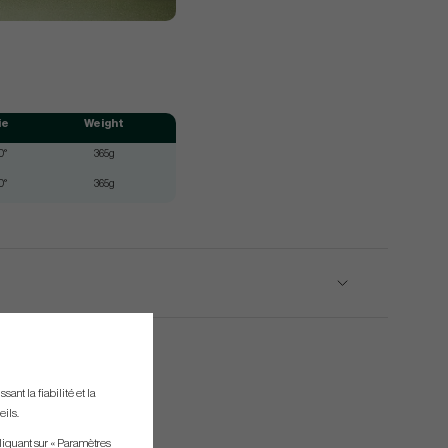
ie
Weight
0°
365g
0°
365g
ant la fiabilité et la
eils.
liquant sur « Paramètres