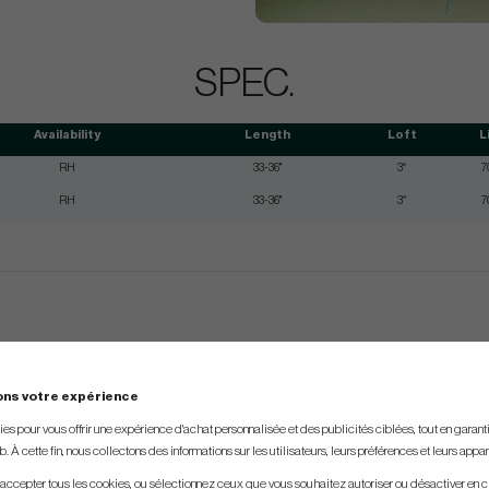
SPEC.
Availability
Length
Loft
L
RH
33-36"
3°
7
RH
33-36"
3°
7
ons votre expérience
s pour vous offrir une expérience d'achat personnalisée et des publicités ciblées, tout en garantiss
. À cette fin, nous collectons des informations sur les utilisateurs, leurs préférences et leurs appar
 accepter tous les cookies, ou sélectionnez ceux que vous souhaitez autoriser ou désactiver en c