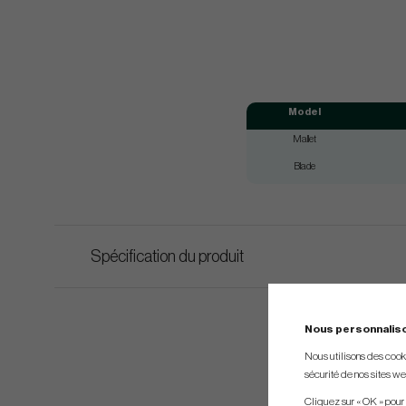
Model
Mallet
Blade
Spécification du produit
Nous personnalis
Nous utilisons des cookie
sécurité de nos sites web
Cliquez sur « OK » pour