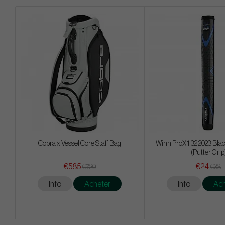
Cobra x Vessel Core Staff Bag
Winn ProX 1.32 2023 Blac
(Putter Grip
€585
€24
€720
€33
Info
Acheter
Info
Ach