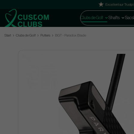
Excellent sur Trustpi
Clubs de Golf
Shafts
Sacs
Start
Clubs de Golf
Putters
BGT - Paradox Blade