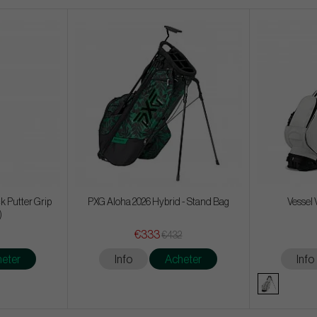
k Putter Grip
PXG Aloha 2026 Hybrid - Stand Bag
Vessel 
)
€333
€432
eter
Info
Acheter
Info