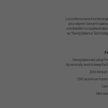
La confiance sous tous les angle
pour aligner l'axe principal a
une stabilité incroyable et des
sa "Swing Balance Technology
F
Swing balanced using Prin
dynamically work to keep the f
Zero-torque, 
CNC aluminum frame wi
Cent
Mid-size