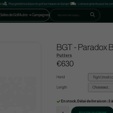
lot
Plus grande boutique de golf sur mesure en Europe
Livraison gratuite pour les 
Balles de Golf
Autre
Campagnes
BGT - Paradox 
Putters
€630
Hand
Length
Choisissez...
En stock. Délai de livraison : 3 à
Ajouter au panier