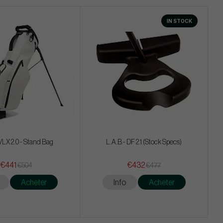
IN STOCK
VLX 2.0 - Stand Bag
L.A.B - DF 2.1 (Stock Specs)
€441
€432
€504
€477
Acheter
Info
Acheter