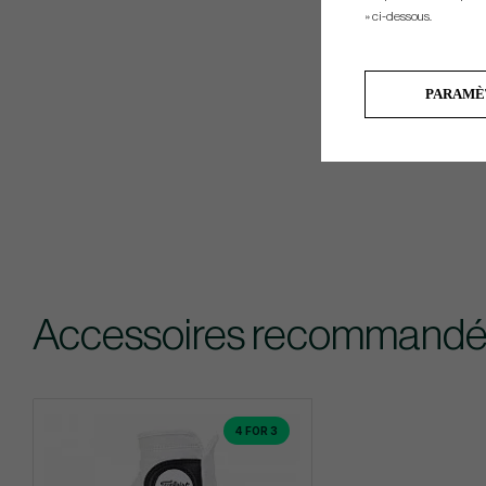
» ci-dessous.
PARAMÈ
Accessoires recommandé
4 FOR 3