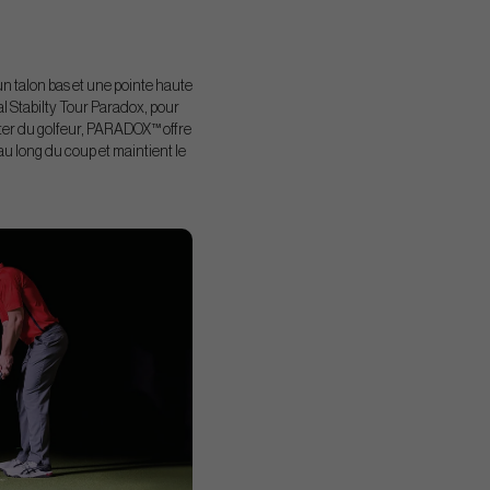
 un talon bas et une pointe haute
al Stabilty Tour Paradox, pour
utter du golfeur, PARADOX™ offre
u long du coup et maintient le