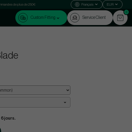
commandes de plus de 250€
Français
EUR
0
Custom Fitting
Service Client
Blade
 6 jours.