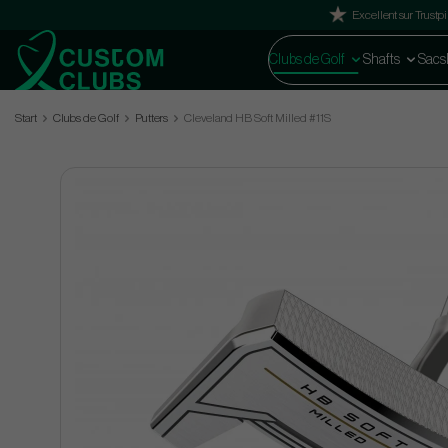
Excellent sur Trustpi
Clubs de Golf
Shafts
Sacs
Start
Clubs de Golf
Putters
Cleveland HB Soft Milled #11S