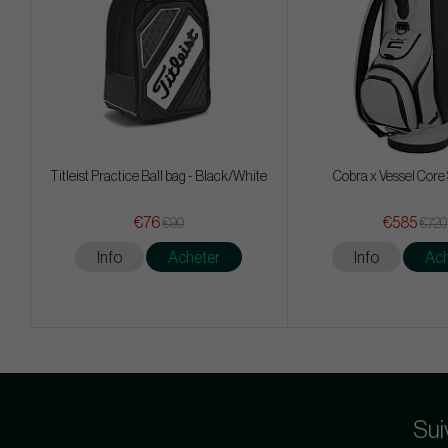
Titleist Practice Ball bag - Black/White
Cobra x Vessel Core 
€76
€585
€90
€720
Info
Acheter
Info
Ach
Sui