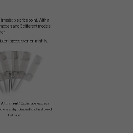
resistible price point. With a
d models and 3 different models
ter.
stent speed even on mishits.
t Alignment
”, Each shape features a
scheme and grip designed to fit the stroke of
that putter.