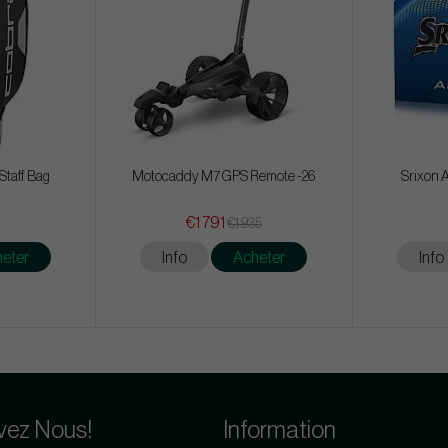
Staff Bag
Motocaddy M7 GPS Remote -26
Srixon A
€1 791
€1 935
eter
Info
Acheter
Info
vez Nous!
Information