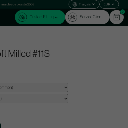
commandes de plus de 250€
Français
EUR
0
Custom Fitting
Service Client
t Milled #11S