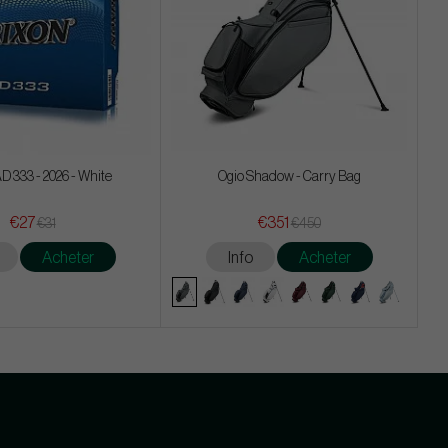
D 333 - 2026 - White
Ogio Shadow - Carry Bag
€27
€351
€31
€450
Acheter
Info
Acheter