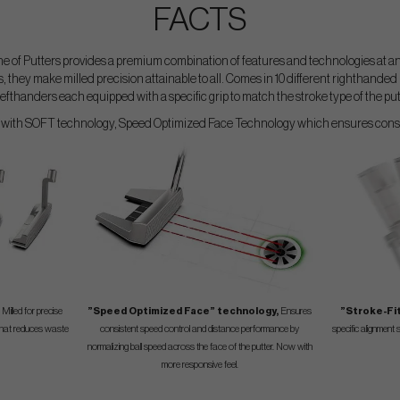
FACTS
 of Putters provides a premium combination of features and technologies at an ir
s, they make milled precision attainable to all. Comes in 10 different righthande
 lefthanders each equipped with a specific grip to match the stroke type of the put
ed with SOFT technology, Speed Optimized Face Technology which ensures consi
Milled for precise
”Speed Optimized Face” technology,
Ensures
”Stroke-Fi
ng that reduces waste
consistent speed control and distance performance by
specific alignment 
normalizing ball speed across the face of the putter. Now with
more responsive feel.