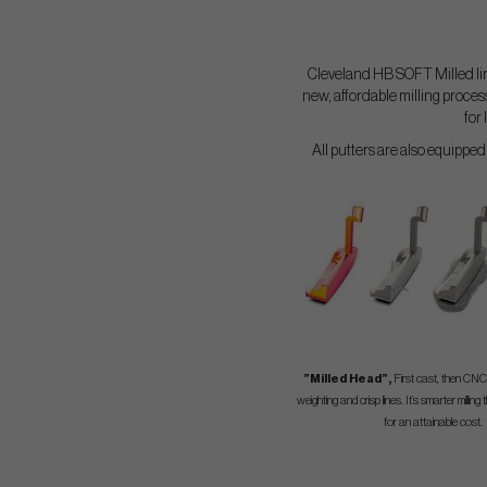
Cleveland HB SOFT Milled line
new, affordable milling proces
for
All putters are also equipp
”Milled Head”,
First cast, then CNC 
weighting and crisp lines. It’s smarter milli
for an attainable cost.