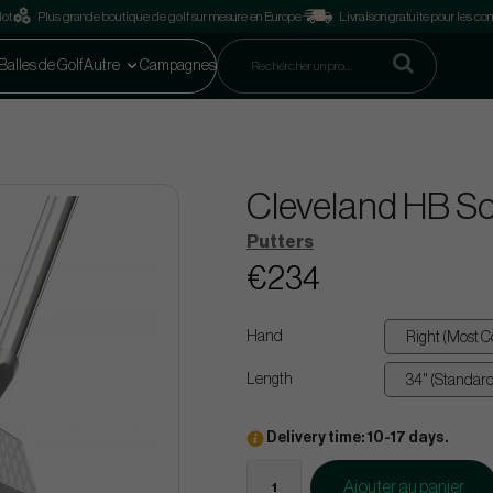
lot
Plus grande boutique de golf sur mesure en Europe
Livraison gratuite pour les 
Balles de Golf
Autre
Campagnes
Cleveland HB Sof
Putters
€234
Hand
Length
Delivery time: 10-17 days.
Ajouter au panier