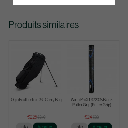
Produits similaires
Ogio Featherlite -26 - Carry Bag
Winn ProX 1.32 2023 Black
Putter Grip (Putter Grip)
€225
€24
€270
€33
Info
Acheter
Info
Acheter