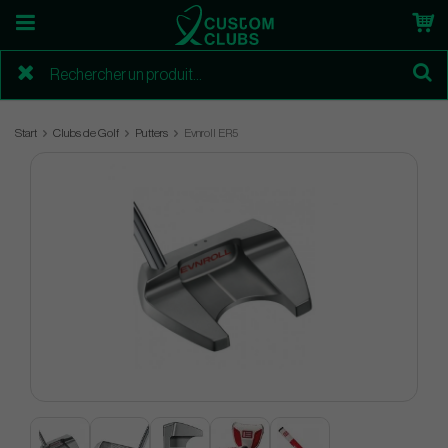
Start
Clubs de Golf
Putters
Evnroll ER5