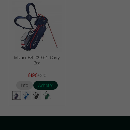
Mizuno BR-D3 2024 - Carry
Bag
€198
€270
Info
Acheter