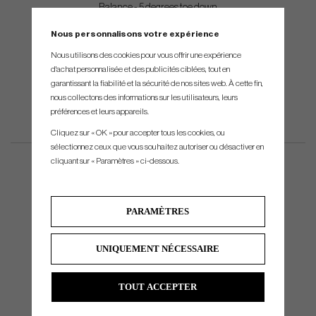
Balance - 5 degrees toe down
Shaft - FST stepless chrome, .370" tip
Nous personnalisons votre expérience
Shafting - Single bend mounted directly in the head
Nous utilisons des cookies pour vous offrir une expérience
d'achat personnalisée et des publicités ciblées, tout en
garantissant la fiabilité et la sécurité de nos sites web. À cette fin,
nous collectons des informations sur les utilisateurs, leurs
préférences et leurs appareils.
Cliquez sur « OK » pour accepter tous les cookies, ou
sélectionnez ceux que vous souhaitez autoriser ou désactiver en
cliquant sur « Paramètres » ci-dessous.
PARAMÈTRES
UNIQUEMENT NÉCESSAIRE
TOUT ACCEPTER