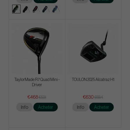
TaylorMade R7 Quad Mini -
TOULON 2025 Alcatraz H1
Driver
€468
€630
€531
€684
Info
Acheter
Info
Acheter