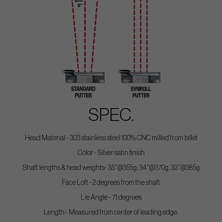
SPEC.
Head Material - 303 stainless steel 100% CNC milled from billet
Color - Silver satin finish
Shaft lengths & head weights- 35"@355g, 34"@370g, 33"@385g
Face Loft - 2 degrees from the shaft
Lie Angle - 71 degrees
Length - Measured from center of leading edge.