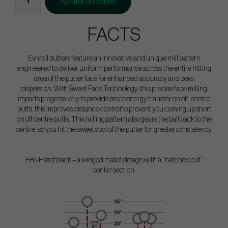
Ajouter au panier
FACTS
Evnroll putters feature an innovative and unique mill pattern
engineered to deliver uniform performance across the entire hitting
area of the putter face for enhanced accuracy and zero
dispersion. With Sweet Face Technology, this precise face milling
imparts progressively to provide more energy transfer on off-centre
putts, this improves distance control to prevent you coming up short
on off centre putts. This milling pattern also gears the ball back to the
centre, so you hit the sweet spot of the putter for greater consistency.
ER5 Hatchback – a winged mallet design with a “hatched out”
center section.