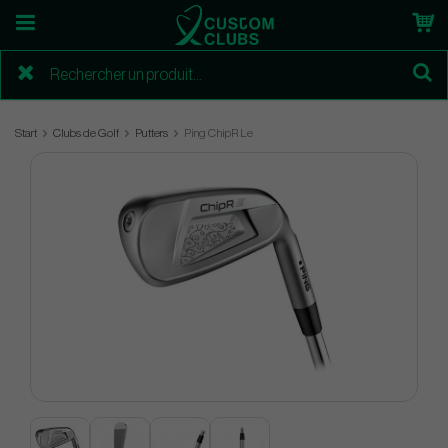
Start
Clubs de Golf
Putters
Ping ChipR Le