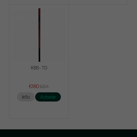
KBS - TD
€180
€234
Info
Acheter