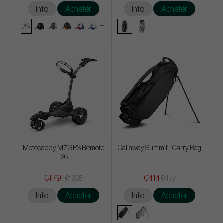
Info
Acheter
Info
Acheter
+1
Motocaddy M7 GPS Remote
Callaway Summit - Carry Bag
-26
€1 791
€414
€1 935
€477
Info
Acheter
Info
Acheter