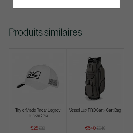
Produits similaires
TaylorMade Radar Legacy
Vessel Lux PRO Cart - Cart Bag
Tucker Cap
€25
€540
€32
€648