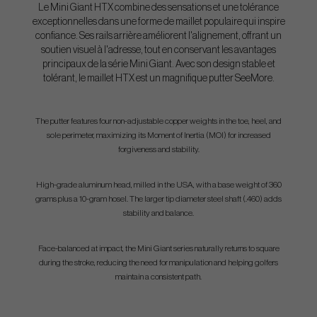
Le Mini Giant HTX combine des sensations et une tolérance
exceptionnelles dans une forme de maillet populaire qui inspire
confiance. Ses rails arrière améliorent l'alignement, offrant un
soutien visuel à l'adresse, tout en conservant les avantages
principaux de la série Mini Giant. Avec son design stable et
tolérant, le maillet HTX est un magnifique putter SeeMore.
The putter features four non-adjustable copper weights in the toe, heel, and
sole perimeter, maximizing its Moment of Inertia (MOI) for increased
forgiveness and stability.
High-grade aluminum head, milled in the USA, with a base weight of 360
grams plus a 10-gram hosel. The larger tip diameter steel shaft (.460) adds
stability and balance.
Face-balanced at impact, the Mini Giant series naturally returns to square
during the stroke, reducing the need for manipulation and helping golfers
maintain a consistent path.