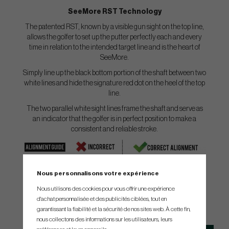
SeeMore RST Technology
The patented RST, known by a visible gun sight on the top line,
allows the golfer to set up the putter perfectly each and every
time in relation to the intended target line and is the heart of
SeeMore.
Simply line up the black bottom portion of the shaft between two
white lines and hide the signature red dot on the heel of the top
line.
The two parallel white sight lines frame the shaft and serve as
an indicator that the golfer is in perfect position to make a
consistent and reliable stroke.
Nous personnalisons votre expérience
Nous utilisons des cookies pour vous offrir une expérience
d'achat personnalisée et des publicités ciblées, tout en
SPEC.
garantissant la fiabilité et la sécurité de nos sites web. À cette fin,
nous collectons des informations sur les utilisateurs, leurs
Model
Head Type
Headweight