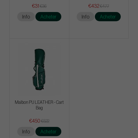
€31
€432
€36
€477
Info
Acheter
Info
Acheter
Malbon PU LEATHER - Cart
Bag
€450
€522
Info
Acheter