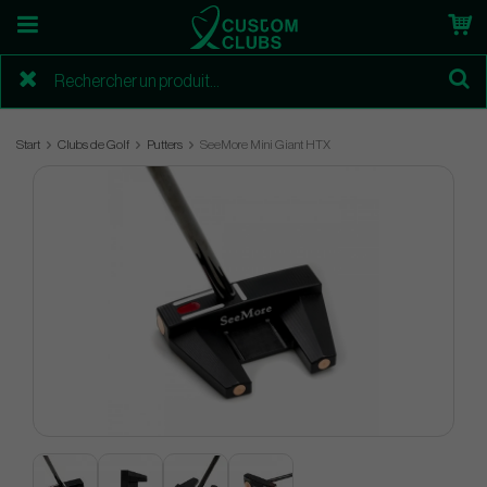
Start
Clubs de Golf
Putters
SeeMore Mini Giant HTX