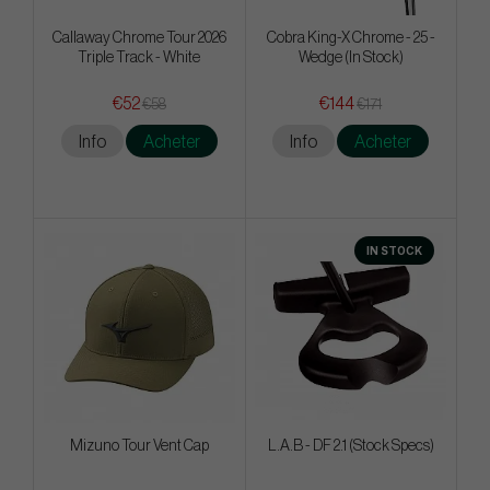
Callaway Chrome Tour 2026
Cobra King-X Chrome - 25 -
Triple Track - White
Wedge (In Stock)
€52
€144
€58
€171
Info
Acheter
Info
Acheter
IN STOCK
Mizuno Tour Vent Cap
L.A.B - DF 2.1 (Stock Specs)