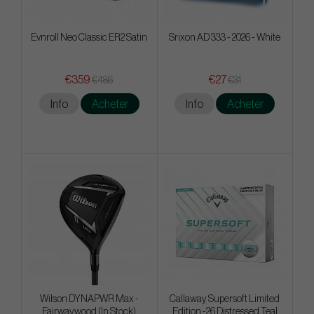
Evnroll Neo Classic ER2 Satin
Srixon AD 333 - 2026 - White
€359
€27
€486
€31
Info
Acheter
Info
Acheter
Wilson DYNAPWR Max -
Callaway Supersoft Limited
Fairwaywood (In Stock)
Edition -26 Distressed Teal