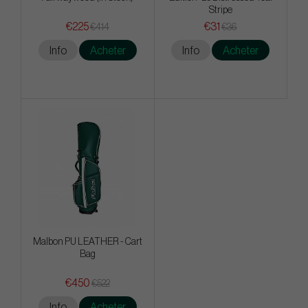
Stripe
€225
€31
€414
€36
Info
Acheter
Info
Acheter
Malbon PU LEATHER - Cart
Bag
€450
€522
Info
Acheter