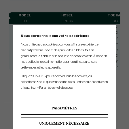
MODEL
HOSEL
TOE HANG
B11
L-NECK
38°
B13
SMALL SLANT
57°
B29
FLOW NECK
52°
Nous personnalisons votre expérience
B31
L-NECK
34°
M21
L-NECK
21°
Nous utilisons des cookies pour vous offrir une expérience
M27
SINGLE BEND
10°
d'achat personnalisée et des publicités ciblées, tout en
M33
SMALL SLANT
33°
garantissant la fiabilité et la sécurité de nos sites web. À cette fin,
M37
SINGLE BEND
12°
nous collectons des informations sur les utilisateurs, leurs
M47
SINGLE BEND
15°
préférences et leurs appareils.
Cliquez sur « OK » pour accepter tous les cookies, ou
sélectionnez ceux que vous souhaitez autoriser ou désactiver en
cliquant sur « Paramètres » ci-dessous.
PARAMÈTRES
UNIQUEMENT NÉCESSAIRE