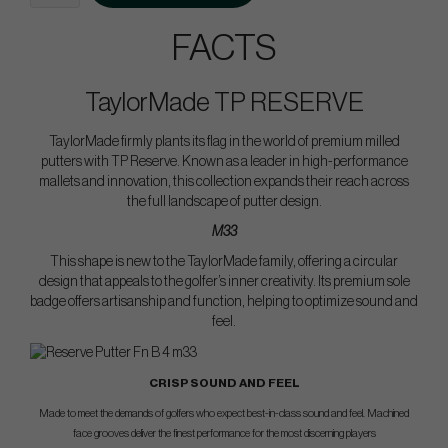
FACTS
TaylorMade TP RESERVE
TaylorMade firmly plants its flag in the world of premium milled
putters with TP Reserve. Known as a leader in high-performance
mallets and innovation, this collection expands their reach across
the full landscape of putter design.
M33
This shape is new to the TaylorMade family, offering a circular
design that appeals to the golfer’s inner creativity. Its premium sole
badge offers artisanship and function, helping to optimize sound and
feel.
CRISP SOUND AND FEEL
Made to meet the demands of golfers who expect best-in-class sound and feel. Machined
face grooves deliver the finest performance for the most discerning players