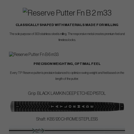
CLASSICALLY SHAPED WITH MATERIALS MADE FOR MILLING
The sole purpose of 303 stainless steel is milling. The responsive metal creates premium feel and
timeless looks.
PRECISION WEIGHTING, OPTIMAL FEEL
Every TP Reserve putter is precision balanced to optimize swing weight and feel based on the
length of the putter.
Grip: BLACK LAMKIN DEEP ETCHED PISTOL
Shaft: KBS 120 CHROME STEPLESS