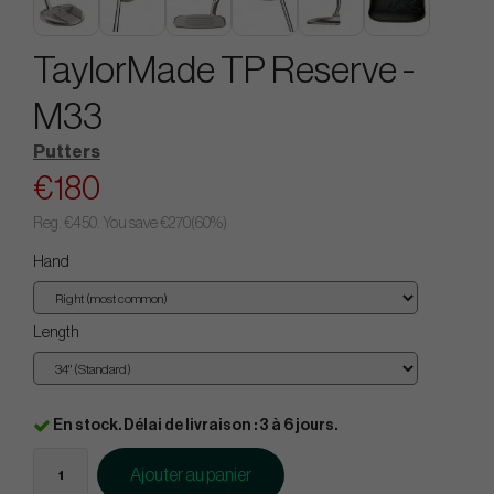
TaylorMade TP Reserve -
M33
Putters
€180
Reg.
€450
. You save
€270
(
60
%)
Hand
Length
En stock. Délai de livraison : 3 à 6 jours.
Ajouter au panier