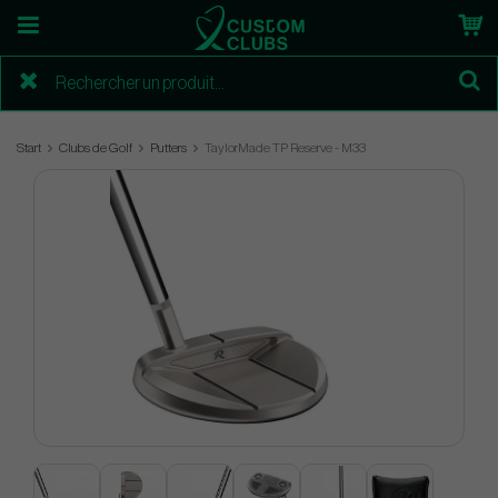
Start
Clubs de Golf
Putters
TaylorMade TP Reserve - M33