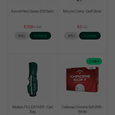
Evnroll Neo Classic ER2 Satin
Mizuno Comp - Golf Glove
€359
€8
€486
€13
Info
Acheter
Info
Acheter
4 FOR 3
Malbon PU LEATHER - Cart
Callaway Chrome Soft 2026 -
Bag
White