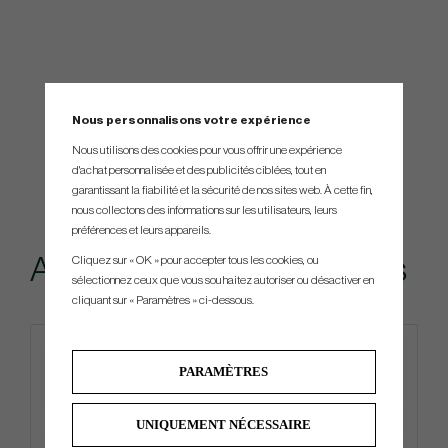
Nous personnalisons votre expérience
Nous utilisons des cookies pour vous offrir une expérience
d'achat personnalisée et des publicités ciblées, tout en
garantissant la fiabilité et la sécurité de nos sites web. À cette fin,
nous collectons des informations sur les utilisateurs, leurs
préférences et leurs appareils.
Accessoires recommandés
Cliquez sur « OK » pour accepter tous les cookies, ou
sélectionnez ceux que vous souhaitez autoriser ou désactiver en
cliquant sur « Paramètres » ci-dessous.
4 FOR 3
PARAMÈTRES
UNIQUEMENT NÉCESSAIRE