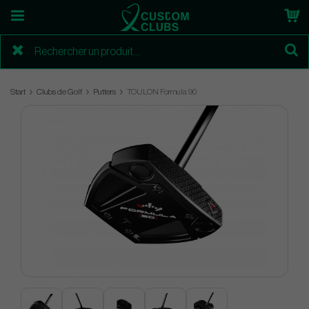
Start
Clubs de Golf
Putters
TOULON Formula 90