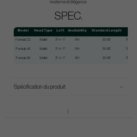
moderne et élégance.
SPEC.
Model
Head Type
Loft
Availability
Standard Length
Lie
Formula CS
Mallet
3° +/- 1°
RH
33-38"
70° +/- 2
Formula 45
Mallet
3° +/- 1°
RH
33-38"
70° +/- 2
Formula 90
Mallet
3° +/- 1°
RH
33-38"
70° +/- 2
Spécification du produit