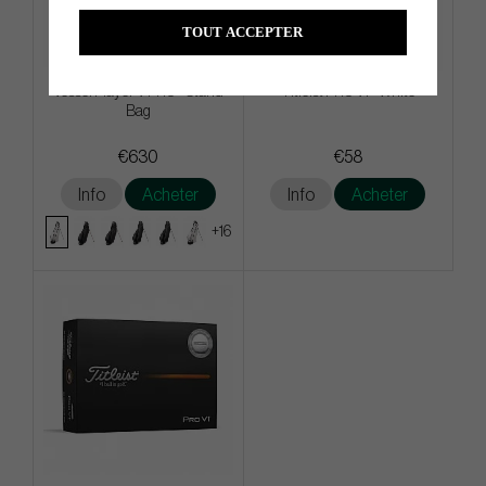
TOUT ACCEPTER
Vessel Player V PRO - Stand
Titleist PRO V1 - White
Bag
€630
€58
Info
Acheter
Info
Acheter
+16