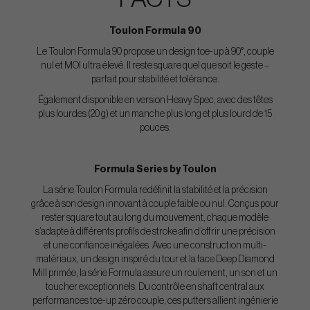
Toulon Formula 90
Le Toulon Formula 90 propose un design toe-up à 90°, couple
nul et MOI ultra élevé. Il reste square quel que soit le geste –
parfait pour stabilité et tolérance.
Également disponible en version Heavy Spec, avec des têtes
plus lourdes (20 g) et un manche plus long et plus lourd de 15
pouces.
Formula Series by Toulon
La série Toulon Formula redéfinit la stabilité et la précision
grâce à son design innovant à couple faible ou nul. Conçus pour
rester square tout au long du mouvement, chaque modèle
s’adapte à différents profils de stroke afin d’offrir une précision
et une confiance inégalées. Avec une construction multi-
matériaux, un design inspiré du tour et la face Deep Diamond
Mill primée, la série Formula assure un roulement, un son et un
toucher exceptionnels. Du contrôle en shaft central aux
performances toe-up zéro couple, ces putters allient ingénierie