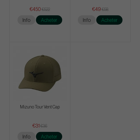
€450
€49
€522
€58
Info
Acheter
Info
Acheter
Mizuno Tour Vent Cap
€31
€36
Info
Acheter