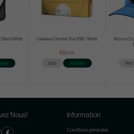
 - Black/White
Callaway Chrome Tour 2026 - White
Mizuno Cro
€52
€58
eter
Info
Acheter
Info
vez Nous!
Information
Conditions générales