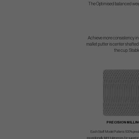
The Optimised balanced weigh
Achieve more consistency in y
mallet putter is center shafted
the cup. Stabl
PRECISION MILLI
Each Staff Model Putter is 100% precis
exceptionally tight tolerances for superior