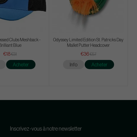
ssed Clubs Meshback -
Odyssey Limited Edition St. Patricks Day
Brilliant Blue
Mallet Putter Headcover
€18
€36
€31
€57
Acheter
Info
Acheter
Inscrivez-vous à notre newsletter