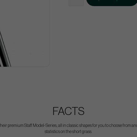
FACTS
heir premium Staff Model-Series, all in classic shapes for you to choose from an
statistics on the short grass.