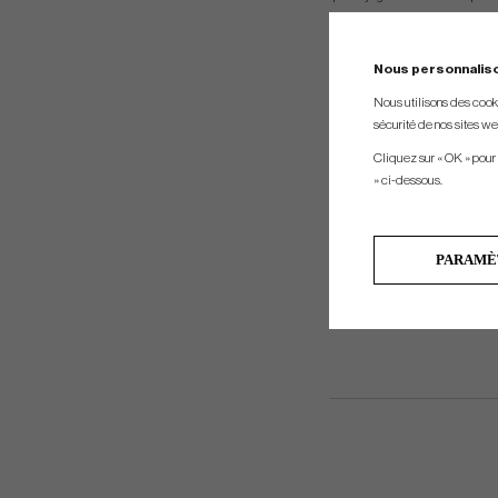
and roll.
Nous personnalis
Nous utilisons des cookie
sécurité de nos sites web
Cliquez sur « OK » pour
» ci-dessous.
PARAMÈ