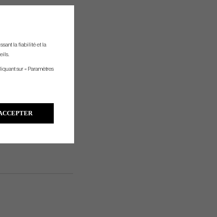
ant la fiabilité et la
eils.
liquant sur « Paramètres
ACCEPTER