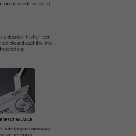
formance and distance control
tainless steel, this half moon
he stroke and watch it roll into
the conditions.
ERFECT BALANCE
anced weighting delivers ultimate swing
ontro with unmatched feel.