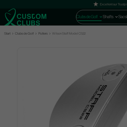
Excellent sur Trustpi
Clubs de Golf
Shafts
Sacs
Start
Clubs de Golf
Putters
Wilson Staff Model CS22