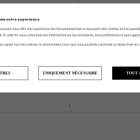
ons votre expérience
s pour vous offrir une expérience d'achat personnalisée et des publicités ciblées, tout en garantiss
. À cette fin, nous collectons des informations sur les utilisateurs, leurs préférences et leurs appar
STANDARDSHAFT:
KBS Tour 120 Putter Shaft
 accepter tous les cookies, ou sélectionnez ceux que vous souhaitez autoriser ou désactiver en c
STANDARDGRIP:
Lamkin Deep Etch Putter Grip
TRES
UNIQUEMENT NÉCESSAIRE
TOUT 