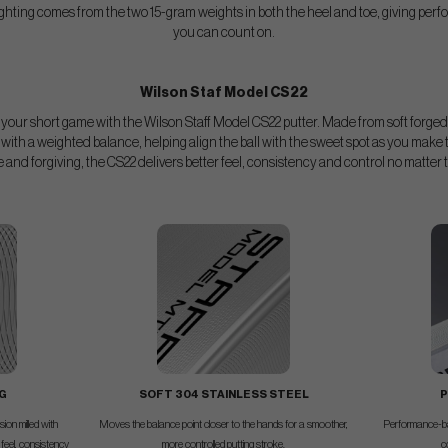
ting comes from the two 15-gram weights in both the heel and toe, giving per
you can count on.
Wilson Staf Model CS22
our short game with the Wilson Staff Model CS22 putter. Made from soft forged s
 with a weighted balance, helping align the ball with the sweet spot as you make t
e and forgiving, the CS22 delivers better feel, consistency and control no matter 
NG
SOFT 304 STAINLESS STEEL
P
ion milled with
Moves the balance point closer to the hands for a smoother,
Performance-bal
 feel, consistency
more controlled putting stroke.
c