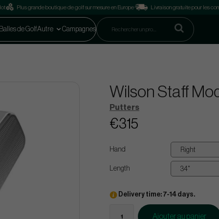
lot
Plus grande boutique de golf sur mesure en Europe
Livraison gratuite pour les 
Balles de Golf
Autre
Campagnes
Wilson Staff Mo
Putters
€315
Hand
Length
Delivery time: 7-14 days.
Ajouter au panier