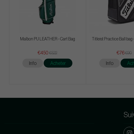
Malbon PU LEATHER - Cart Bag
Titleist Practice Ball bag
€450
€76
€522
€90
Info
Acheter
Info
Ach
Sui