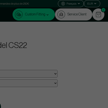
commandes de plus de 250€
Français
EUR
0
Custom Fitting
Service Client
del CS22