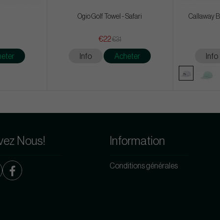
Ogio Golf Towel - Safari
Callaway B
€22
€31
eter
Info
Acheter
Info
vez Nous!
Information
Conditions générales