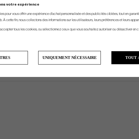
Full Size Rain Hood
ons votre expérience
Weight: 11 lbs
s pour vous offrir une expérience d'achat personnalisée et des publicités ciblées, tout en garantiss
. À cette fin, nous collectons des informations sur les utilisateurs, leurs préférences et leurs appar
 accepter tous les cookies, ou sélectionnez ceux que vous souhaitez autoriser ou désactiver en c
TRES
UNIQUEMENT NÉCESSAIRE
TOUT 