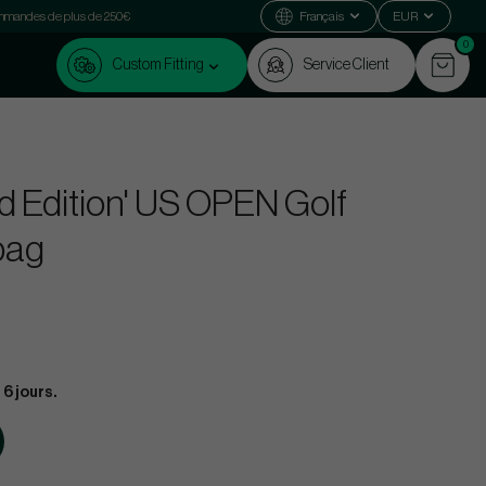
commandes de plus de 250€
Français
EUR
0
Custom Fitting
Service Client
d Edition' US OPEN Golf
bag
 6 jours.