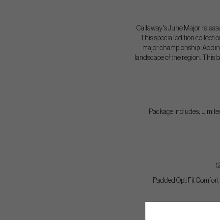
Callaway's June Major release 
This special edition collect
major championship. Adding 
landscape of the region. This ba
Package includes; Limite
1
Padded OptiFit Comfort 