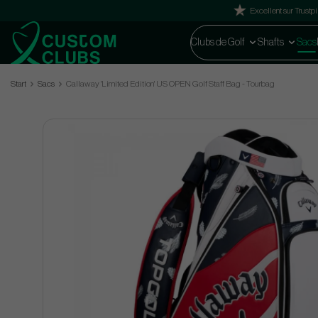
Excellent sur Trustpi
Clubs de Golf
Shafts
Sacs
Start
Sacs
Callaway 'Limited Edition' US OPEN Golf Staff Bag - Tourbag