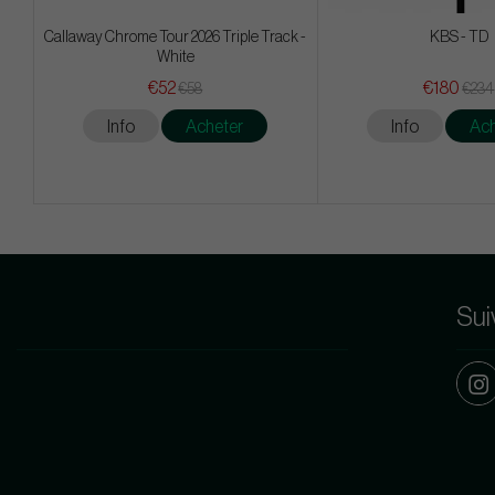
Callaway Chrome Tour 2026 Triple Track -
KBS - TD
White
€52
€180
€58
€234
Info
Acheter
Info
Ach
Sui