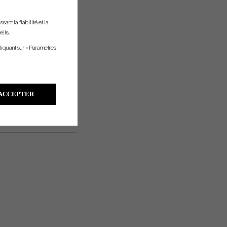
ant la fiabilité et la
eils.
liquant sur « Paramètres
ACCEPTER