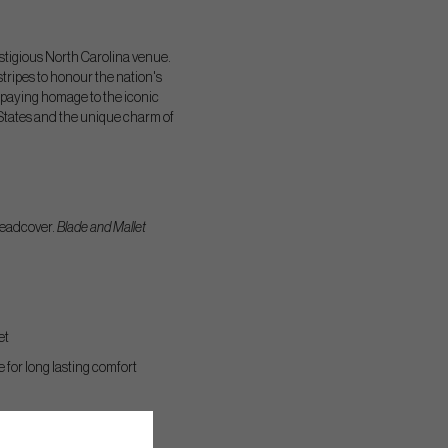
estigious North Carolina venue.
tripes to honour the nation's
 paying homage to the iconic
ed States and the unique charm of
Headcover.
Blade and Mallet
et
for long lasting comfort