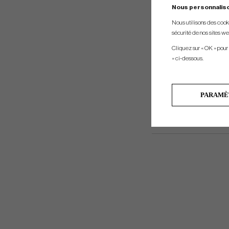
Nous personnalis
Nous utilisons des cookie
sécurité de nos sites web
Cliquez sur « OK » pour
» ci-dessous.
PARAMÈ