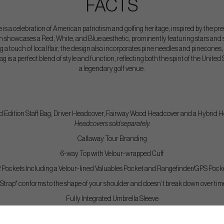
FACTS
is a celebration of American patriotism and golfing heritage, inspired by the pr
ion showcases a Red, White, and Blue aesthetic, prominently featuring stars and s
a touch of local flair, the design also incorporates pine needles and pinecones,
g is a perfect blend of style and function, reflecting both the spirit of the Unit
a legendary golf venue.
d Edition Staff Bag, Driver Headcover, Fairway Wood Headcover and a Hybrid 
Headcovers sold separately.
Callaway Tour Branding
6-way Top with Velour-wrapped Cuff
2 Pockets Including a Velour-lined Valuables Pocket and Rangefinder/GPS Pock
Strap* conforms to the shape of your shoulder and doesn’t break down over time 
Fully Integrated Umbrella Sleeve
Perfect Balance Base