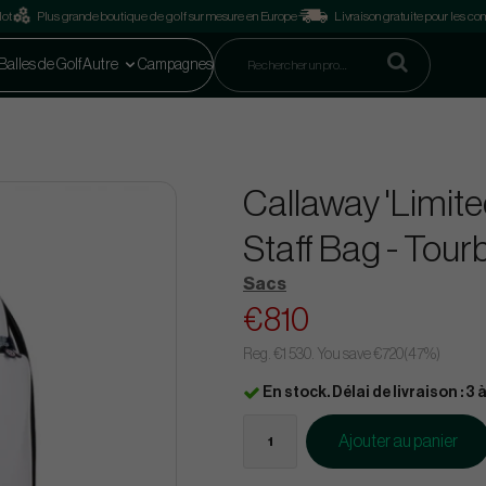
lot
Plus grande boutique de golf sur mesure en Europe
Livraison gratuite pour les 
Balles de Golf
Autre
Campagnes
Callaway 'Limite
Staff Bag - Tour
Sacs
€810
Reg.
€1 530
. You save
€720
(
47
%)
En stock. Délai de livraison : 3 à
Ajouter au panier