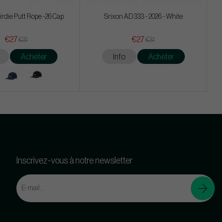
irdie Putt Rope -26 Cap
Srixon AD 333 - 2026 - White
€27
€27
€31
€31
Acheter
Info
Acheter
Inscrivez-vous à notre newsletter