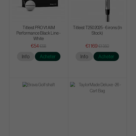
Titleist PRO V1 AIM
Titleist T250 2025 - 6 irons (In
Performance Black Line -
Stock)
White
€54
€1 169
€58
€1 350
Info
Acheter
Info
Acheter