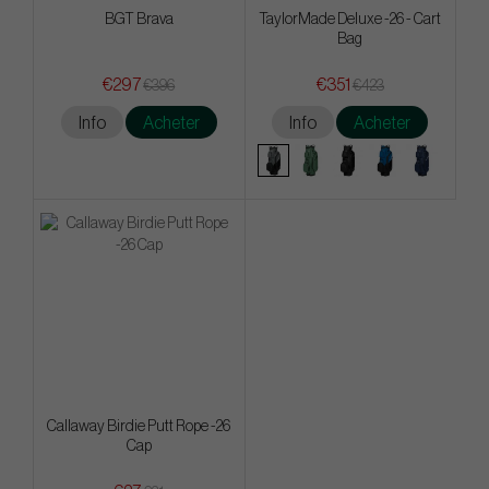
BGT Brava
TaylorMade Deluxe -26 - Cart
Bag
€297
€351
€396
€423
Info
Acheter
Info
Acheter
Callaway Birdie Putt Rope -26
Cap