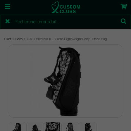
Start
Sacs
PXG Darkness Skull Camo Lightweight Carry - Stand Bag