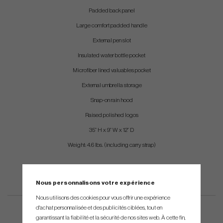
Padded back panel
Large comfort padded handle
External pen slot
Insulated water bottle pocket
Microfiber lined valuables pocket
External umbrella storage
Snap-on rain hood
Raised polished logos
35” H x 9” W x 12” D
Weight: 4.6 lbs. (including carry strap)
Nous personnalisons votre expérience
Nous utilisons des cookies pour vous offrir une expérience
d'achat personnalisée et des publicités ciblées, tout en
garantissant la fiabilité et la sécurité de nos sites web. À cette fin,