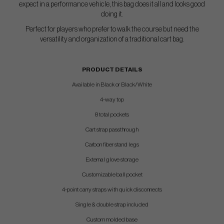
expect in a performance vehicle, this bag does it all and looks good
doing it.
Perfect for players who prefer to walk the course but need the
versatility and organization of a traditional cart bag.
PRODUCT DETAILS
Available in Black or Black/White
4-way top
8 total pockets
Cart strap passthrough
Carbon fiber stand legs
External glove storage
Customizable ball pocket
4-point carry straps with quick disconnects
Single & double strap included
Custom molded base