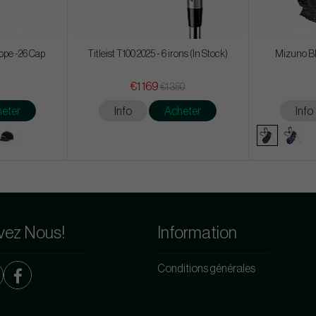
ope -26 Cap
Titleist T100 2025 - 6 irons (In Stock)
Mizuno BR
€1 169
€1 350
eter
Info
Acheter
Info
vez Nous!
Information
Conditions générales