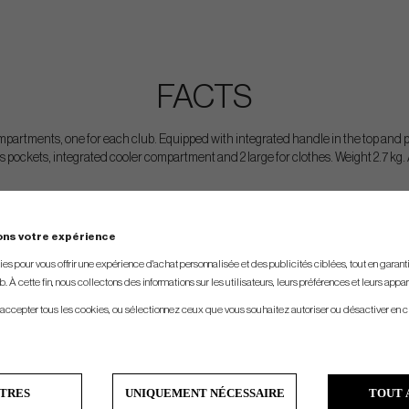
FACTS
ompartments, one for each club. Equipped with integrated handle in the top and 
s pockets, integrated cooler compartment and 2 large for clothes. Weight 2.7 kg. A
ons votre expérience
s pour vous offrir une expérience d'achat personnalisée et des publicités ciblées, tout en garantiss
. À cette fin, nous collectons des informations sur les utilisateurs, leurs préférences et leurs appar
 accepter tous les cookies, ou sélectionnez ceux que vous souhaitez autoriser ou désactiver en c
TRES
UNIQUEMENT NÉCESSAIRE
TOUT 