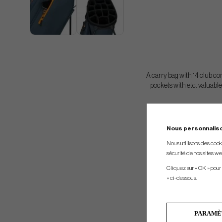
A carry bag with 14 club c
pockets with etc. valuable
Nous personnalis
Nous utilisons des cookie
sécurité de nos sites web
Cliquez sur « OK » pour
» ci-dessous.
PARAMÈ