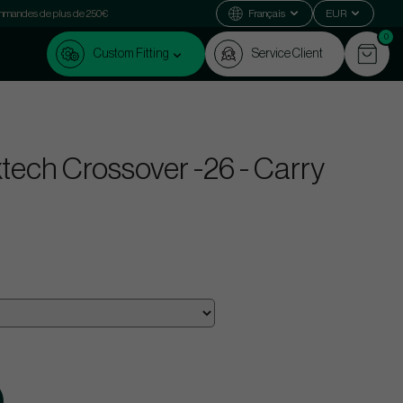
commandes de plus de 250€
Français
EUR
0
Custom Fitting
Service Client
tech Crossover -26 - Carry