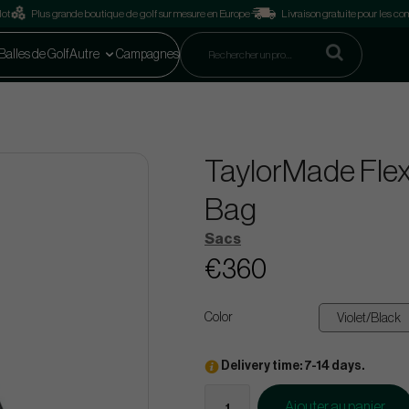
lot
Plus grande boutique de golf sur mesure en Europe
Livraison gratuite pour les 
Balles de Golf
Autre
Campagnes
TaylorMade Flex
Bag
Sacs
€360
Color
Delivery time: 7-14 days.
Ajouter au panier