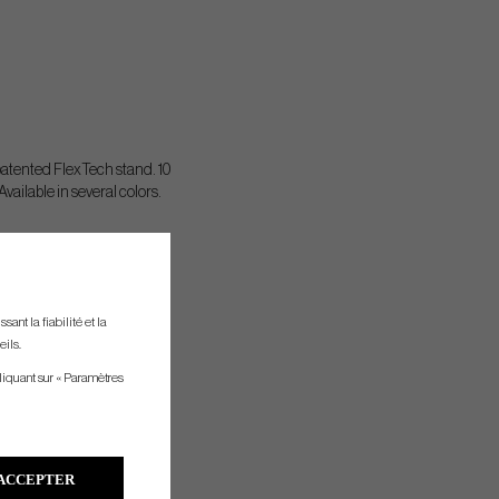
patented FlexTech stand. 10
vailable in several colors.
ant la fiabilité et la
eils.
liquant sur « Paramètres
ACCEPTER