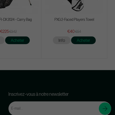
-DX 2024 - Carry Bag
PXG 2-Faced Players Towel
€225
€40
€342
€54
Acheter
Info
Acheter
Inscrivez-vous à notre newsletter