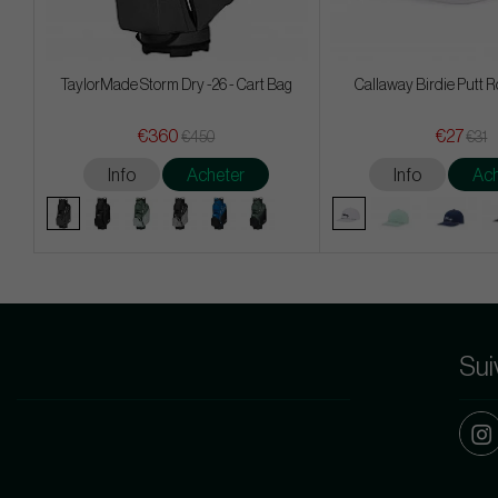
TaylorMade Storm Dry -26 - Cart Bag
Callaway Birdie Putt R
€360
€27
€450
€31
Info
Acheter
Info
Ach
Sui