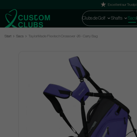
Excellent sur Trustpi
Clubs de Golf
Shafts
Sacs
Start
Sacs
TaylorMade Flextech Crossover -26 - Carry Bag