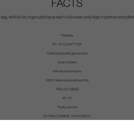
FACTS
 bag, with a fully organized top so each club is securely kept in position and plen
Features
10" × 9" iLOCK™ TOP
Oversized putter grip section
9 Iron holders
4 Protected dividers
NEW Oversized putter section
TROLLEY BASE
10" × 9"
Trolley anchor
EXTRA STORAGE / 8 POCKETS
2 Extra large garment pockets