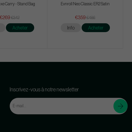
xe Carry - Stand Bag
Evnroll Neo Classic ER2 Satin
€269
€359
€342
€486
Acheter
Info
Acheter
Inscrivez-vous à notre newsletter