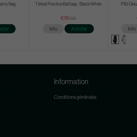
Carry Bag
Titleist Practice Ball bag - Black/White
PXG Delu
€76
€90
eter
Info
Acheter
Info
Information
Conditions générales