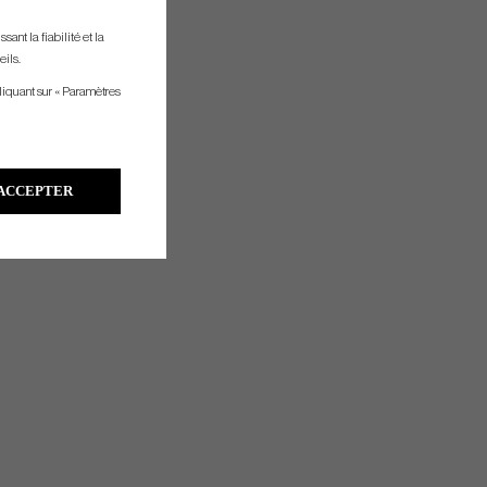
ant la fiabilité et la
eils.
liquant sur « Paramètres
ACCEPTER