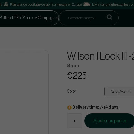
lot
Plus grande boutique de golf sur mesure en Europe
Livraison gratuite pour les 
Balles de Golf
Autre
Campagnes
Wilson I Lock lll
Sacs
€225
Color
Delivery time: 7-14 days.
Ajouter au panier