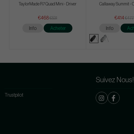
TaylorMade R7 Quad Mini - Driver
Callaway Summit - 
€468
€414
€531
€477
Info
Acheter
Info
Ach
Suivez Nous!
Trustpilot