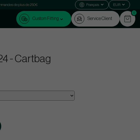
commandes de plus de 250€
Français
EUR
0
Custom Fitting
Service Client
 -24 - Cartbag