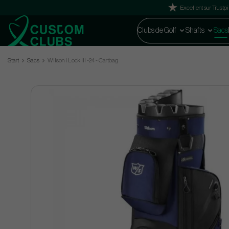
Excellent sur Trustpi
Clubs de Golf
Shafts
Sacs
Start
Sacs
Wilson I Lock lll -24 - Cartbag