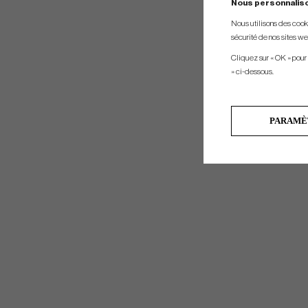
Nous personnalis
Nous utilisons des cookie
sécurité de nos sites web
Cliquez sur « OK » pour
» ci-dessous.
PARAMÈ