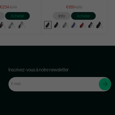
€234
€189
€279
€252
Acheter
Info
Acheter
Inscrivez-vous à notre newsletter