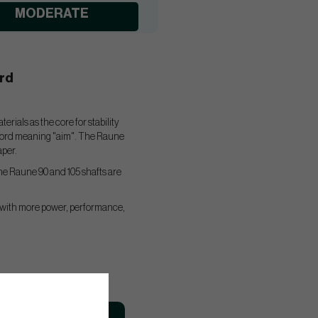
MODERATE
erd
erials as the core for stability
e word meaning "aim". The Raune
aper.
the Raune 90 and 105 shafts are
e with more power, performance,
n
Launch