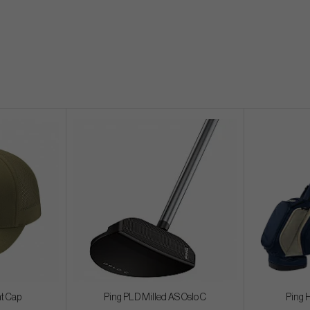
t Cap
Ping PLD Milled AS Oslo C
Ping 