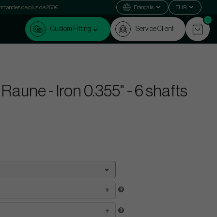
commandes de plus de 250€
Français
EUR
0
Custom Fitting
Service Client
Raune - Iron 0.355" - 6 shafts