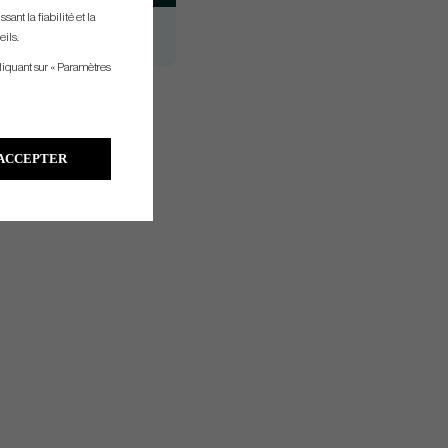
ant la fiabilité et la
Mid
eils.
Mid
liquant sur « Paramètres
ACCEPTER