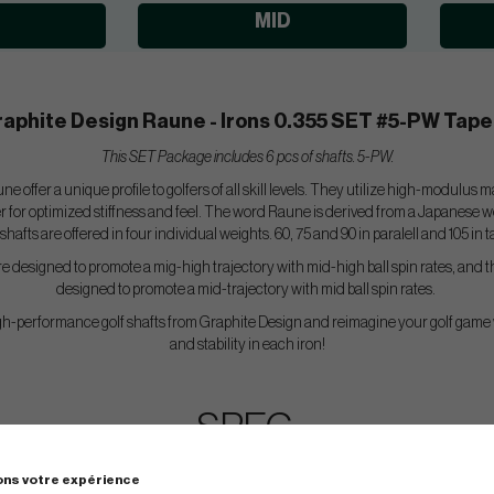
MID
aphite Design Raune - Irons 0.355 SET #5-PW Tap
This SET Package includes 6 pcs of shafts. 5-PW.
ffer a unique profile to golfers of all skill levels. They utilize high-modulus mat
ayer for optimized stiffness and feel. The word Raune is derived from a Japanes
 shafts are offered in four individual weights. 60, 75 and 90 in paralell and 105 in t
 designed to promote a mig-high trajectory with mid-high ball spin rates, and 
designed to promote a mid-trajectory with mid ball spin rates.
igh-performance golf shafts from Graphite Design and reimagine your golf gam
and stability in each iron!
SPEC.
ons votre expérience
Flex
Tip
Weight
Spi