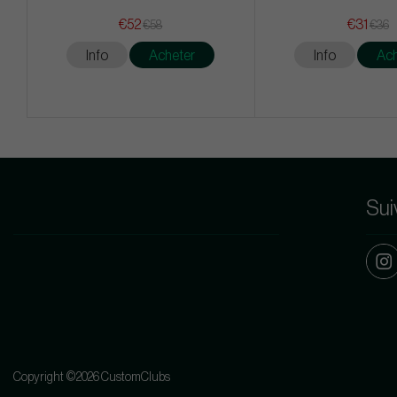
€52
€31
€58
€36
Info
Acheter
Info
Ach
Sui
Copyright ©2026 CustomClubs