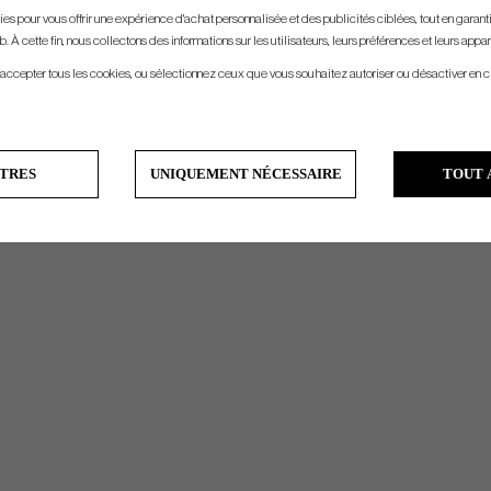
s pour vous offrir une expérience d'achat personnalisée et des publicités ciblées, tout en garantiss
Stiff
Taperd 0,355"
112gr
Mid
. À cette fin, nous collectons des informations sur les utilisateurs, leurs préférences et leurs appar
X-Stiff
Taperd 0,355"
114gr
Mid
 accepter tous les cookies, ou sélectionnez ceux que vous souhaitez autoriser ou désactiver en c
TRES
UNIQUEMENT NÉCESSAIRE
TOUT 