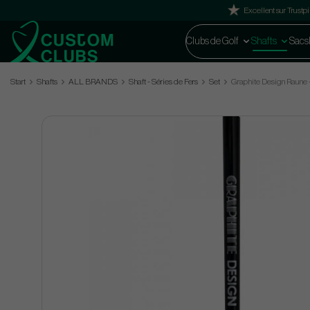
Excellent sur Trustpi
Clubs de Golf
Shafts
Sacs
Start
Shafts
ALL BRANDS
Shaft - Séries de Fers
Set
Graphite Design Raune - 