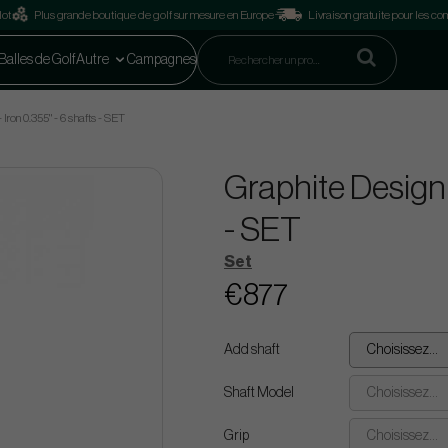
lot
Plus grande boutique de golf sur mesure en Europe
Livraison gratuite pour les 
Balles de Golf
Autre
Campagnes
Iron 0.355" - 6 shafts - SET
Graphite Design 
- SET
Set
€877
Add shaft
Choisissez...
Shaft Model
Choisissez...
Grip
Choisissez...