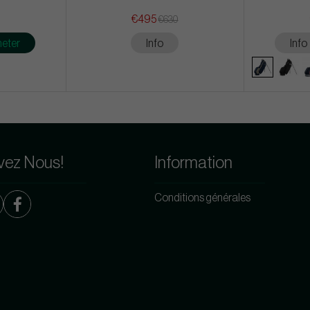
€495
€630
eter
Info
Info
vez Nous!
Information
Conditions générales