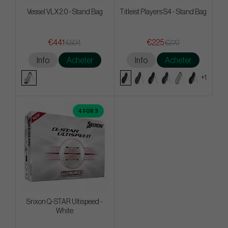
Vessel VLX 2.0 - Stand Bag
Titleist Players S4 - Stand Bag
€441
€225
€504
€270
Info
Acheter
Info
Acheter
+1
4 FOR 3
Srixon Q-STAR Ultispeed -
White