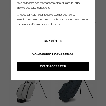
nous collectons des informations sur les utilisateurs, leurs
préférences et leurs appareils.
Cliquez sur « OK » pour accepter tous les cookies, ou
sélectionnez ceux que vous souhaitez autoriser ou désactiver en
KBS - TD
Ping PLD Milled Anser 2D 2024
cliquant sur « Paramètres » ci-dessous.
Gun Metal
€180
€405
€234
€528
PARAMÈTRES
Info
Acheter
Info
UNIQUEMENT NÉCESSAIRE
TOUT ACCEPTER